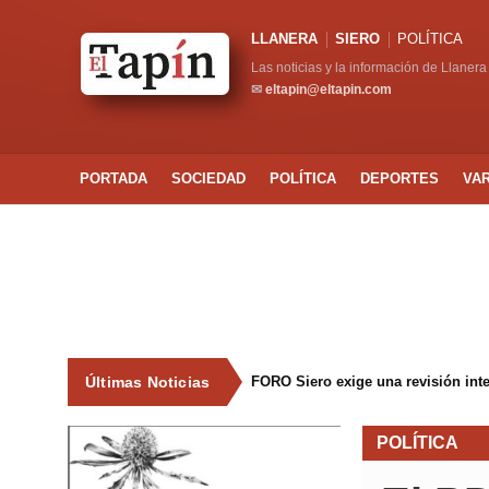
LLANERA
SIERO
POLÍTICA
Las noticias y la información de Llanera
✉
eltapin@eltapin.com
PORTADA
SOCIEDAD
POLÍTICA
DEPORTES
VA
Últimas Noticias
FORO Siero exige una revisión int
POLÍTICA