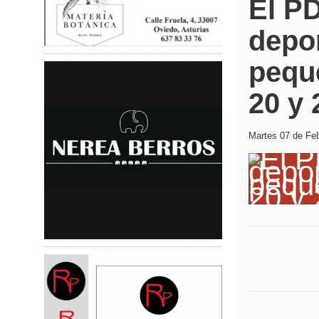
El P
depor
peque
20 y 
Martes 07 de Feb