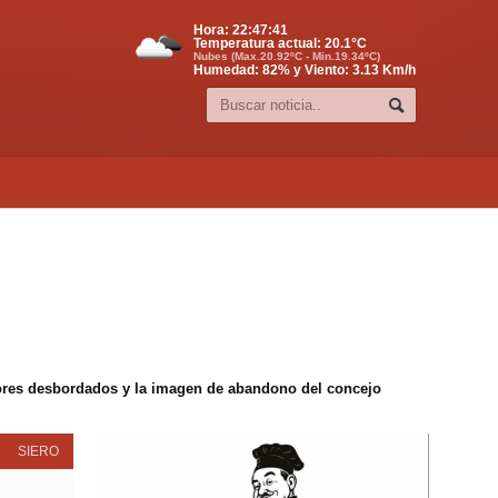
Hora:
22:47:42
Temperatura actual:
20.1
°C
Nubes (Max.20.92ºC - Min.19.34ºC)
Humedad: 82% y Viento: 3.13 Km/h
edores desbordados y la imagen de abandono del concejo
SIERO