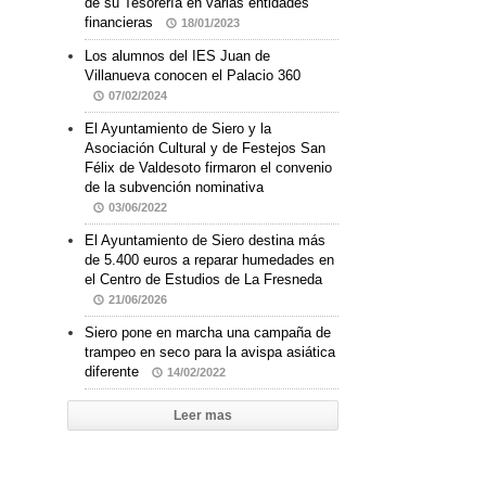
de su Tesorería en varias entidades
financieras
18/01/2023
Los alumnos del IES Juan de
Villanueva conocen el Palacio 360
07/02/2024
El Ayuntamiento de Siero y la
Asociación Cultural y de Festejos San
Félix de Valdesoto firmaron el convenio
de la subvención nominativa
03/06/2022
El Ayuntamiento de Siero destina más
de 5.400 euros a reparar humedades en
el Centro de Estudios de La Fresneda
21/06/2026
Siero pone en marcha una campaña de
trampeo en seco para la avispa asiática
diferente
14/02/2022
Leer mas