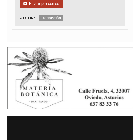
Enviar por correo
✉
AUTOR:
Redacción