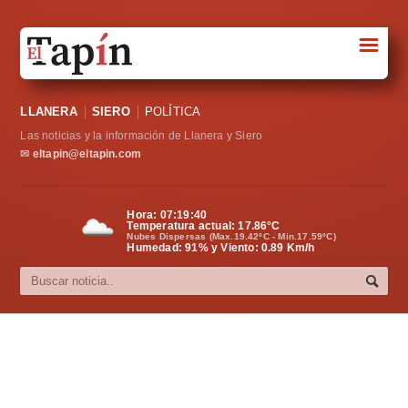
☰
Portada
LLANERA
SIERO
POLÍTICA
Sociedad
Las noticias y la información de Llanera y Siero
Política
✉
eltapin@eltapin.com
Deportes
Hora:
07:19:40
Temperatura actual:
17.86
°C
Varios
Nubes Dispersas (Max.19.42ºC - Min.17.59ºC)
Humedad: 91% y Viento: 0.89 Km/h
Cultura
Asturias
Videos
Carta al director