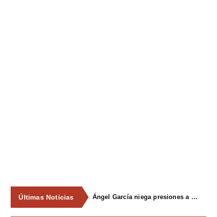
Últimas Noticias
Ángel García niega presiones a comercios y asegura que el Ayuntamiento cumple "de manera muy rigurosa" la Ley de Contratos