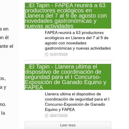
a en
FAPEA reunirá a 63 productores
n él
ecológicos en Llanera del 7 al 9 de
agosto con novedades
ante el
gastronómicas y nuevas actividades
🕔
31/07/2026
os,
a y
Llanera ultima el dispositivo de
coordinación de seguridad para el I
mo.
Concurso-Exposición de Ganado
Equino y FAPEA
 la
🕔
30/07/2026
Leer mas