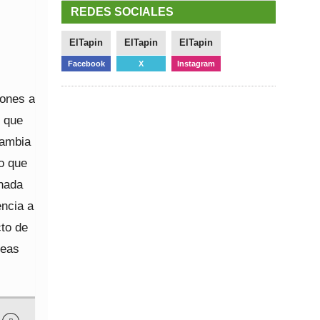
REDES SOCIALES
ElTapin
ElTapin
ElTapin
Facebook
X
Instagram
iones a
n que
cambia
o que
 nada
encia a
cto de
leas