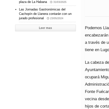
plaza de La Habana
31/03/2025
Las Jornadas Gastronómicas del
Cachopín de Llanera contarán con un
jurado profesional
23/05/2024
Podemos Llan
Leer mas
encabezarán l
a través de 
tiene en Lugo
La cabeza de
Ayuntamiento
ocupará Migu
Administraci
Fonte Fuécara
vecina desde
hijos de cort