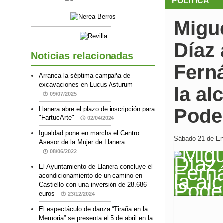
POLÍTICA
Migu
Díaz
Noticias relacionadas
Ferná
Arranca la séptima campaña de
excavaciones en Lucus Asturum
la al
09/07/2025
Llanera abre el plazo de inscripción para
Pod
"FartucArte"
02/04/2024
Igualdad pone en marcha el Centro
Sábado 21 de Ene
Asesor de la Mujer de Llanera
08/06/2022
El Ayuntamiento de Llanera concluye el
acondicionamiento de un camino en
Castiello con una inversión de 28.686
euros
23/12/2024
El espectáculo de danza “Tiraña en la
Memoria” se presenta el 5 de abril en la