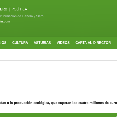
IERO
POLÍTICA
a información de Llanera y Siero
pin.com
RIOS
CULTURA
ASTURIAS
VIDEOS
CARTA AL DIRECTOR
udas a la producción ecológica, que superan los cuatro millones de eur