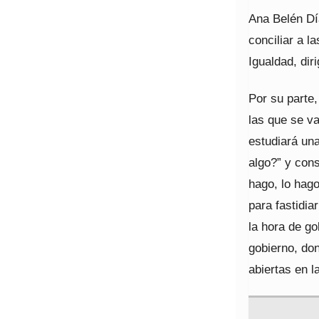
Ana Belén Día
conciliar a l
Igualdad, di
Por su parte
las que se va
estudiará un
algo?” y con
hago, lo hago
para fastidi
la hora de go
gobierno, do
abiertas en l