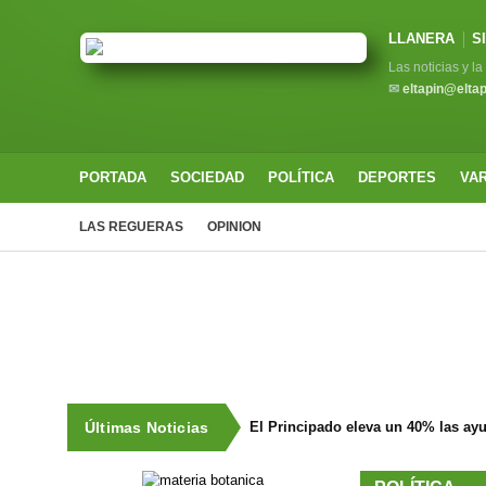
LLANERA
S
Las noticias y l
✉
eltapin@elta
PORTADA
SOCIEDAD
POLÍTICA
DEPORTES
VA
LAS REGUERAS
OPINION
Últimas Noticias
El Principado eleva un 40% las ay