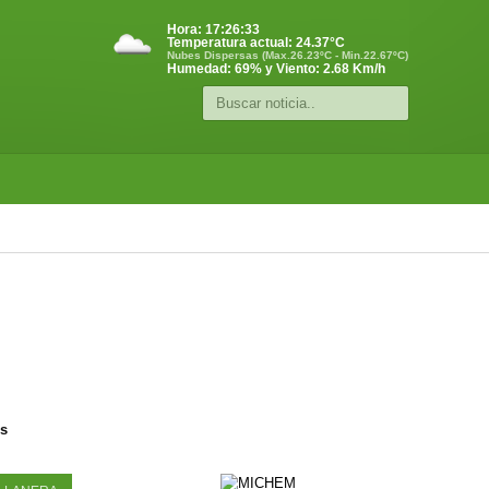
Hora:
17:26:33
Temperatura actual:
24.37
°C
Nubes Dispersas (Max.26.23ºC - Min.22.67ºC)
Humedad: 69% y Viento: 2.68 Km/h
os