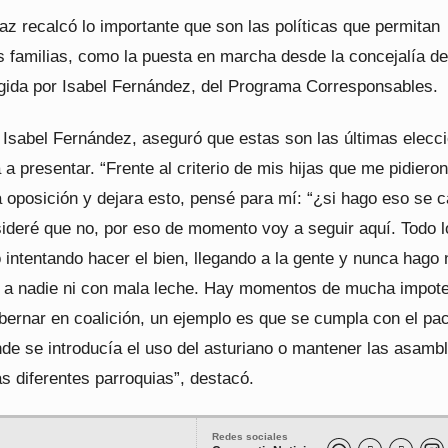
z recalcó lo importante que son las políticas que permitan
as familias, como la puesta en marcha desde la concejalía de
rigida por Isabel Fernández, del Programa Corresponsables.
, Isabel Fernández, aseguró que estas son las últimas elecc
 a presentar. “Frente al criterio de mis hijas que me pidiero
a oposición y dejara esto, pensé para mí: “¿si hago eso se 
sideré que no, por eso de momento voy a seguir aquí. Todo l
 intentando hacer el bien, llegando a la gente y nunca hago
ar a nadie ni con mala leche. Hay momentos de mucha impot
bernar en coalición, un ejemplo es que se cumpla con el pa
nde se introducía el uso del asturiano o mantener las asamb
as diferentes parroquias”, destacó.
Redes sociales