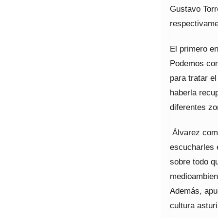
Gustavo Torr
respectivame
El primero en
Podemos come
para tratar e
haberla recu
diferentes zo
Álvarez come
escucharles e
sobre todo q
medioambient
Además, apue
cultura asturi