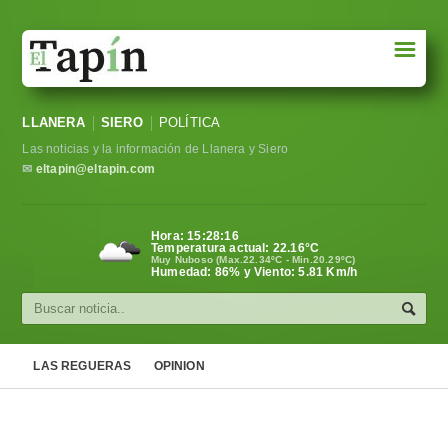
☰
Portada
LLANERA
SIERO
POLÍTICA
Sociedad
Las noticias y la información de Llanera y Siero
Política
✉
eltapin@eltapin.com
Deportes
Hora:
15:28:17
Temperatura actual:
22.16
°C
Varios
Muy Nuboso (Max.22.34ºC - Min.20.29ºC)
Humedad: 86% y Viento: 5.81 Km/h
Cultura
Asturias
LAS REGUERAS
OPINION
Videos
Carta al director