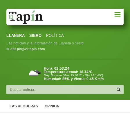
☰
Portada
LLANERA
SIERO
POLÍTICA
Sociedad
Las noticias y la información de Llanera y Siero
Política
✉
eltapin@eltapin.com
Deportes
Hora:
01:53:25
Temperatura actual:
18.34
°C
Varios
Muy Nuboso (Max.19.97ºC - Min.18.14ºC)
Humedad: 85% y Viento: 0.45 Km/h
Cultura
Asturias
LAS REGUERAS
OPINION
Videos
Carta al director