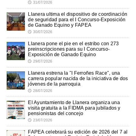
31/07/2026
🕔
Llanera ultima el dispositivo de coordinación
de seguridad para el I Concurso-Exposición
de Ganado Equino y FAPEA
30/07/2026
🕔
Llanera pone el pie en el estribo con 273
preinscripciones para su I Concurso-
Exposición de Ganado Equino
29/07/2026
🕔
Llanera estrena la "I Ferroñes Race", una
carrera popular nacida de la iniciativa de dos
jóvenes de la parroquia
28/07/2026
🕔
El Ayuntamiento de Llanera organiza una
visita gratuita a la FIDMA para jubilados y
pensionistas del concejo
23/07/2026
🕔
FAPEA celebrará su edición de 2026 del 7 al