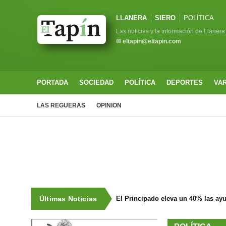
LLANERA
SIERO
POLÍTICA
Las noticias y la información de Llanera
✉
eltapin@eltapin.com
PORTADA
SOCIEDAD
POLÍTICA
DEPORTES
VA
LAS REGUERAS
OPINION
Últimas Noticias
El Principado eleva un 40% las ay