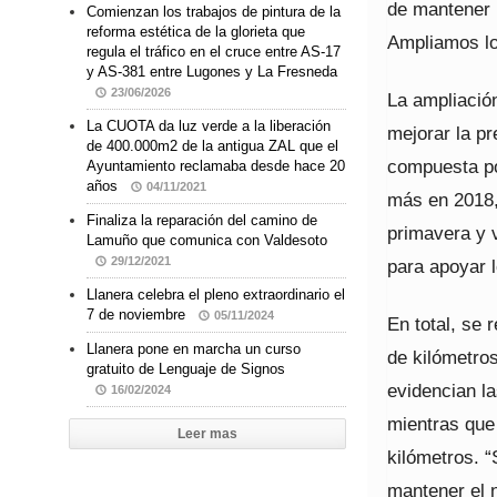
de mantener 
Comienzan los trabajos de pintura de la
reforma estética de la glorieta que
Ampliamos lo
regula el tráfico en el cruce entre AS-17
y AS-381 entre Lugones y La Fresneda
23/06/2026
La ampliación
La CUOTA da luz verde a la liberación
mejorar la pr
de 400.000m2 de la antigua ZAL que el
compuesta po
Ayuntamiento reclamaba desde hace 20
años
04/11/2021
más en 2018,
Finaliza la reparación del camino de
primavera y 
Lamuño que comunica con Valdesoto
29/12/2021
para apoyar l
Llanera celebra el pleno extraordinario el
7 de noviembre
05/11/2024
En total, se 
Llanera pone en marcha un curso
de kilómetros
gratuito de Lenguaje de Signos
evidencian la
16/02/2024
mientras que 
Leer mas
kilómetros. 
mantener el n