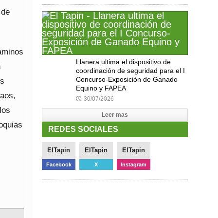
 de
caminos
Llanera ultima el dispositivo de
n
coordinación de seguridad para el I
Concurso-Exposición de Ganado
os
Equino y FAPEA
raos,
30/07/2026
🕔
los
Leer mas
roquias
REDES SOCIALES
ElTapin
ElTapin
ElTapin
Facebook
X
Instagram