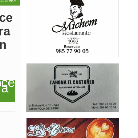
LLANERA
oce
ra
en