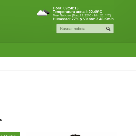
Hora:
09:58:14
Temperatura actual:
22.49
°C
Muy Nuboso (Max.23.22ºC - Min.21.4ºC)
Humedad: 77% y Viento: 2.48 Km/h
os