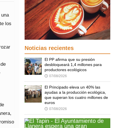
r una
te los
rozar
Noticias recientes
El PP afirma que su presión
sde
desbloqueará 1,4 millones para
productores ecológicos
e
07/08/2026
🕔
El Principado eleva un 40% las
ayudas a la producción ecológica,
que superan los cuatro millones de
euros
de
07/08/2026
🕔
anera,
promiso