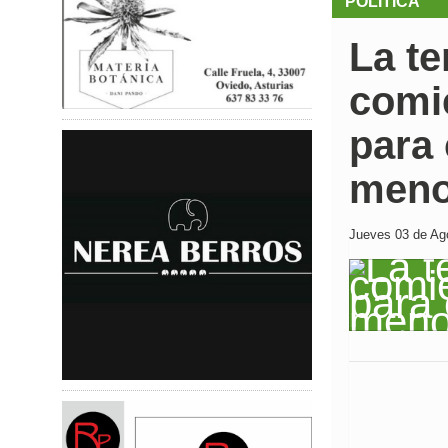
POLÍTICA
La te
comie
para 
meno
Jueves 03 de Ago