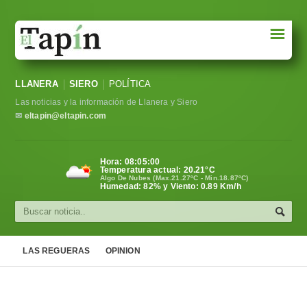
☰
Portada
LLANERA
SIERO
POLÍTICA
Sociedad
Las noticias y la información de Llanera y Siero
Política
✉
eltapin@eltapin.com
Deportes
Hora:
08:05:01
Temperatura actual:
20.21
°C
Varios
Algo De Nubes (Max.21.27ºC - Min.18.87ºC)
Humedad: 82% y Viento: 0.89 Km/h
Cultura
Asturias
LAS REGUERAS
OPINION
Videos
Carta al director