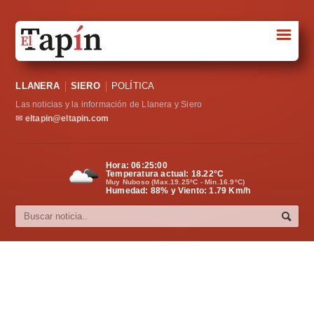
☰
Portada
LLANERA
SIERO
POLÍTICA
Sociedad
Las noticias y la información de Llanera y Siero
Política
✉
eltapin@eltapin.com
Deportes
Hora:
06:25:01
Temperatura actual:
18.22
°C
Varios
Muy Nuboso (Max.19.25ºC - Min.16.9ºC)
Humedad: 88% y Viento: 1.79 Km/h
Cultura
Asturias
Videos
Carta al director