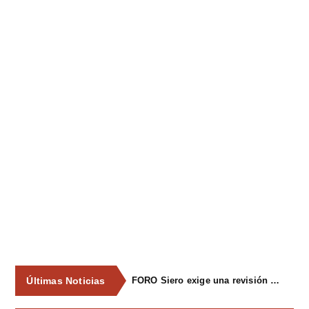
Últimas Noticias
FORO Siero exige una revisión integral del servicio de recogida de residuos para acabar con los contenedores desbordados y la imagen de abandono del concejo