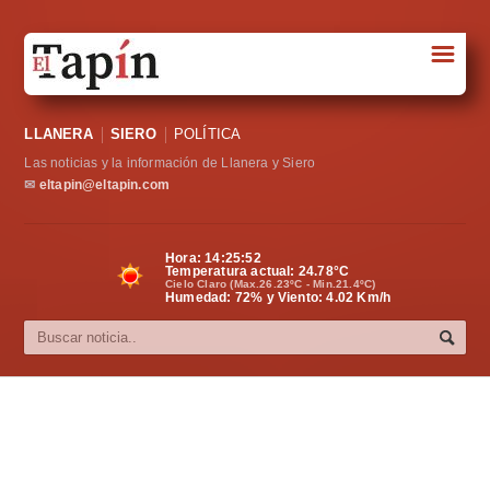
☰
Portada
LLANERA
SIERO
POLÍTICA
Sociedad
Las noticias y la información de Llanera y Siero
Política
✉
eltapin@eltapin.com
Deportes
Hora:
14:25:53
Temperatura actual:
24.78
°C
Varios
Cielo Claro (Max.26.23ºC - Min.21.4ºC)
Humedad: 72% y Viento: 4.02 Km/h
Cultura
Asturias
Videos
Carta al director