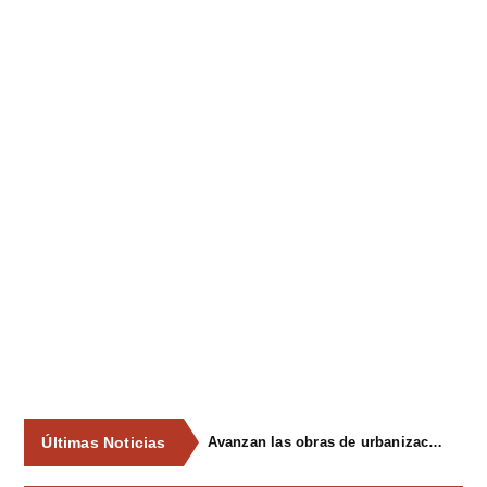
Últimas Noticias
Avanzan las obras de urbanización del parque de La Reconquista, en los terrenos del antiguo matadero de Pola de Siero