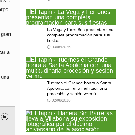
ues or
argo
La Vega y Ferroñes presentan una
 gran
completa programación para sus
fiestas
03/08/2026
🕔
tar a
 una
Tuernes el Grande honra a Santa
s
Apolonia con una multitudinaria
procesión y sesión vermú
02/08/2026
🕔
