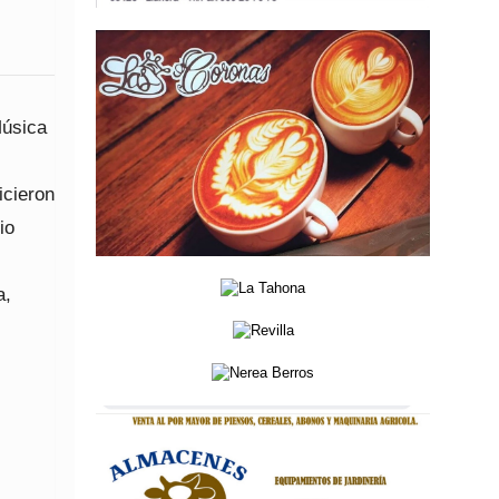
Música
icieron
io
a,