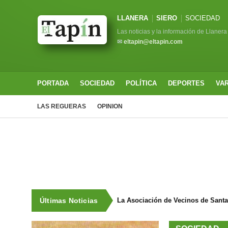
LLANERA
SIERO
SOCIEDAD
Las noticias y la información de Llanera
✉
eltapin@eltapin.com
PORTADA
SOCIEDAD
POLÍTICA
DEPORTES
VA
LAS REGUERAS
OPINION
Últimas Noticias
La Asociación de Vecinos de Sant