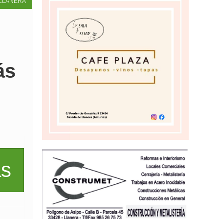
LLANERA
ás