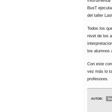
Instrumental 
BusT ejecutar
del taller La
Todos los qu
nivel de los 
interpretacio
los alumnos 
Con este con
vez más lo t
profesores.
AUTOR:
Ma