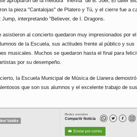
se apropiaron de la melodía "Vienna" de B. Joel, El taller Bl
on la pieza "Cantalojas" de Platero y Tú, y el cierre fue a c
st Jump, interpretando "Believer, de I. Dragons.
e asistieron al concierto quedaron muy impresionados por el
alumnos de la Escuela, sus actitudes frente al público y sus
nes musicales. Muchos se quedaron hasta el final para felici
artistas por su desempeño.
cierto, la Escuela Municipal de Música de Llanera demostró
alentosos que son sus alumnos y el excelente trabajo de su
Redes sociales
Compartir Noticia


ikel Valdés
Enviar por correo
✉