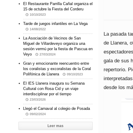
El Restaurante Parrilla Cañal organiza el
15 de octubre la Fiesta del Corderu
10/10/2023
Tarde de juegos infantiles en La Vega
14/08/2022
La pasada ta
La Asociación de Vecinos de San
de Llanera, 
Miguel de Villardeveyo organiza una
sesión vermú por la fiesta de Pascua en
espectadores
Veyo
27/03/2024
gala de sus h
Gran y emocionante reencuentro entre
repertorio. 
los coralistas y excoralistas de la Coral
Polifónica de Llanera
09/10/2023
interpretada
El IES Llanera inaugura su Semana
desde los má
Cultural con Rosa Cid y un viaje
interdisciplinar por el tiempo
23/03/2026
Llegó el Carnaval al colegio de Posada
09/02/2024
Leer mas