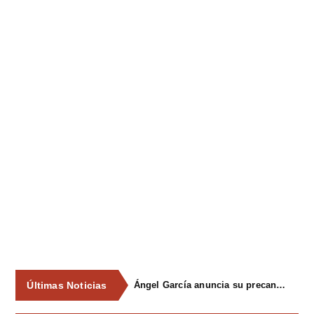
Últimas Noticias
Ángel García anuncia su precandidatura para optar a la reelección como alcalde de Siero en 2027