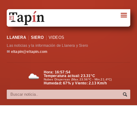
☰
Portada
LLANERA
SIERO
VIDEOS
Sociedad
Las noticias y la información de Llanera y Siero
Política
✉
eltapin@eltapin.com
Deportes
Hora:
16:57:55
Temperatura actual:
23.31
°C
Varios
Nubes Dispersas (Max.23.56ºC - Min.21.4ºC)
Humedad: 67% y Viento: 2.13 Km/h
Cultura
Asturias
Videos
Carta al director