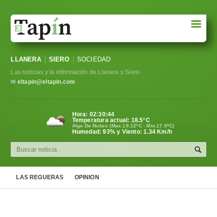
☰
Portada
LLANERA
SIERO
SOCIEDAD
Sociedad
Las noticias y la información de Llanera y Siero
Política
✉
eltapin@eltapin.com
Deportes
Hora:
02:30:45
Temperatura actual:
18.5
°C
Varios
Algo De Nubes (Max.19.12ºC - Min.17.9ºC)
Humedad: 93% y Viento: 1.34 Km/h
Cultura
Asturias
LAS REGUERAS
OPINION
Videos
Carta al director