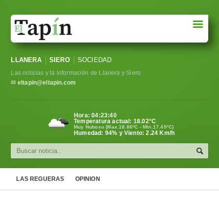
☰
Portada
LLANERA
SIERO
SOCIEDAD
Sociedad
Las noticias y la información de Llanera y Siero
Política
✉
eltapin@eltapin.com
Deportes
Hora:
04:23:41
Temperatura actual:
18.02
°C
Varios
Muy Nuboso (Max.18.86ºC - Min.17.45ºC)
Humedad: 94% y Viento: 2.24 Km/h
Cultura
Asturias
LAS REGUERAS
OPINION
Videos
Carta al director