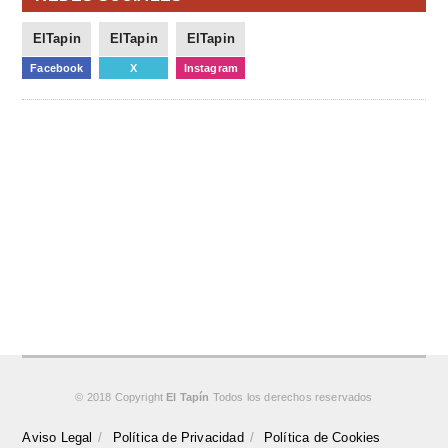
ElTapin
ElTapin
ElTapin
Facebook
X
Instagram
© 2018 Copyright
El Tapín
Todos los derechos reservados
Aviso Legal
Política de Privacidad
Política de Cookies