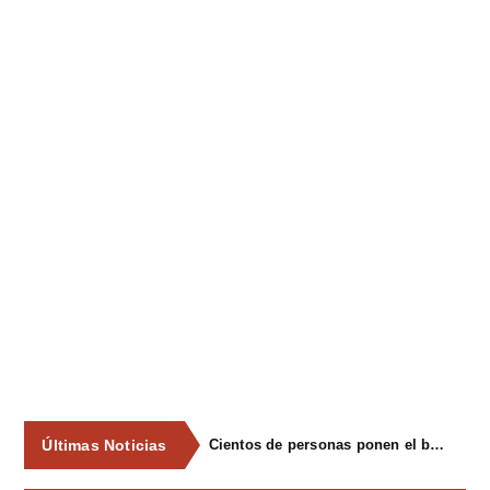
Últimas Noticias
Cientos de personas ponen el broche final a las fiestas de La Salud de Lieres con la tradicional merienda