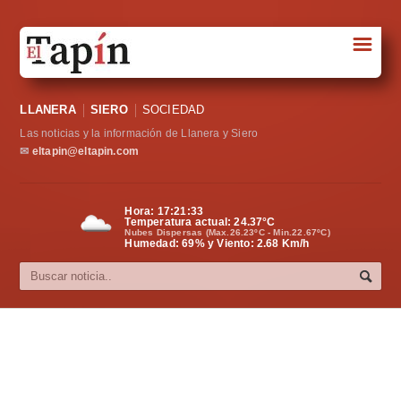
☰
Portada
LLANERA
SIERO
SOCIEDAD
Sociedad
Las noticias y la información de Llanera y Siero
Política
✉
eltapin@eltapin.com
Deportes
Hora:
17:21:34
Temperatura actual:
24.37
°C
Varios
Nubes Dispersas (Max.26.23ºC - Min.22.67ºC)
Humedad: 69% y Viento: 2.68 Km/h
Cultura
Asturias
Videos
Carta al director