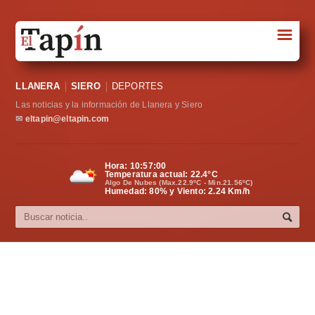
☰
Portada
LLANERA
SIERO
DEPORTES
Sociedad
Las noticias y la información de Llanera y Siero
Política
✉
eltapin@eltapin.com
Deportes
Hora:
10:57:01
Temperatura actual:
22.4
°C
Varios
Algo De Nubes (Max.22.9ºC - Min.21.56ºC)
Humedad: 80% y Viento: 2.24 Km/h
Cultura
Asturias
Videos
Carta al director