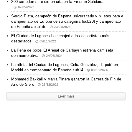
200 corredores se dieron cita en la Fresrun Solidaria
07/05/2023
Sergio Plata, campeón de España universitario y billetes para el
campeonato de Europa de su categoría (sub20) y campeonato
de España absoluto
23/04/2023
El Ciudad de Lugones homenajeó a los deportistas más
destacados
05/11/2022
La Peña de bolos El Arenal de Carbayín estrena camiseta
conmemorativa
24/06/2024
La atleta del Ciudad de Lugones, Celia González, disputó en
Madrid en campeonato de España sub14
09/06/2024
Mohamed Bakkali y María Piñera ganaron la Carrera de Fin de
Año de Siero
26/12/2022
Leer mas