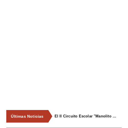
Últimas Noticias
El II Circuito Escolar "Manolito el Pegu" volvió a reunir a las jóvenes promesas del ciclismo asturiano en El Carbayu