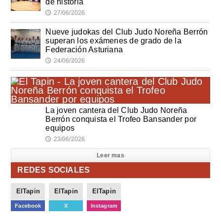
de historia
27/06/2026
🕔
Nueve judokas del Club Judo Noreña Berrón
superan los exámenes de grado de la
Federación Asturiana
24/06/2026
🕔
La joven cantera del Club Judo Noreña
Berrón conquista el Trofeo Bansander por
equipos
23/06/2026
🕔
Leer mas
REDES SOCIALES
ElTapin
ElTapin
ElTapin
Facebook
X
Instagram