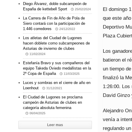
Diego Álvarez, doble subcampeón de
El domingo 1
España de kettebell Sport
25/02/2024
que este año
La Carrera de Fin de Año de Pola de
Siero contará con la participación de
Deportivo Mun
1.446 corredores
24/12/2022
Plaza Cubier
Los atletas del Ciudad de Lugones
hacen doblete como subcampeones de
Asturias de invierno de clubes
Los ganadore
11/02/2024
batieron el r
Estefanía Bravo y sus compañeros del
un tiempo de 
equipo Takeda Oviedo medallistas en la
2ª Copa de España
11/03/2025
finalizó la M
Luces y sombras en el cierre de año en
1:26:00. Los
Loenhout
31/12/2021
David Ginzo 
El Ciudad de Lugones se proclama
campeón de Asturias de clubes en
categoría absoluta femenina
Alejandro On
06/04/2025
venía a inten
Leer mas
regulando un