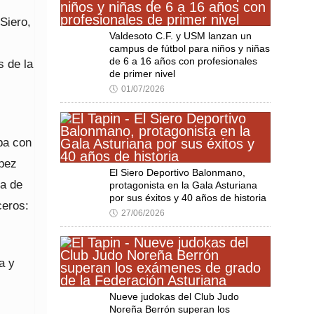
Siero,
Valdesoto C.F. y USM lanzan un
campus de fútbol para niños y niñas
de 6 a 16 años con profesionales
s de la
de primer nivel
🕔
01/07/2026
ba con
ópez
El Siero Deportivo Balonmano,
ra de
protagonista en la Gala Asturiana
por sus éxitos y 40 años de historia
ceros:
🕔
27/06/2026
a y
Nueve judokas del Club Judo
Noreña Berrón superan los