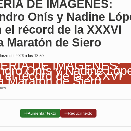
RÍA DE IMÁGENES:
andro Onís y Nadine Lóp
 el récord de la XXXVI
a Maratón de Siero
arzo del 2026 a las 13:50
enes
➕
➖
Aumentar texto
Reducir texto