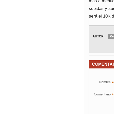
más a menudo
subidas y sus
será el 10K d
AUTOR:
Re
COMENTA
Nombre
*
Comentario
*