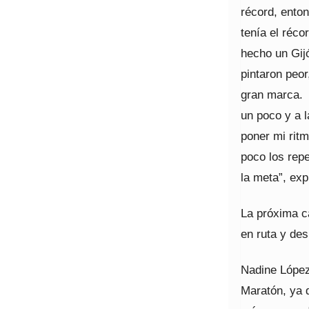
récord, ento
tenía el réco
hecho un Gij
pintaron peo
gran marca. 
un poco y a l
poner mi ritm
poco los repe
la meta”, exp
La próxima c
en ruta y des
Nadine López
Maratón, ya 