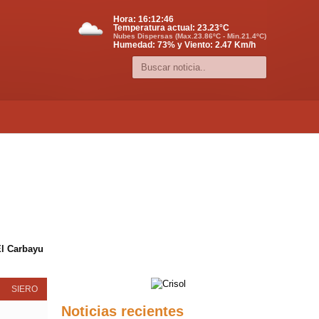
Hora:
16:12:46
Temperatura actual:
23.23
°C
Nubes Dispersas (Max.23.86ºC - Min.21.4ºC)
Humedad: 73% y Viento: 2.47 Km/h
El Carbayu
SIERO
Noticias recientes