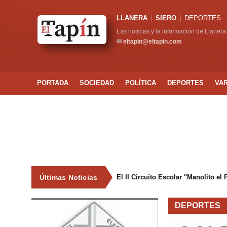
LLANERA
SIERO
DEPORTES
Las noticias y la información de Llanera
✉
eltapin@eltapin.com
PORTADA
SOCIEDAD
POLÍTICA
DEPORTES
VA
Últimas Noticias
El II Circuito Escolar "Manolito el
DEPORTES