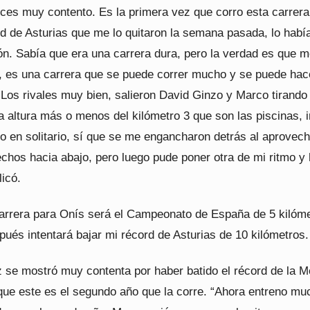
nces muy contento. Es la primera vez que corro esta carrera
rd de Asturias que me lo quitaron la semana pasada, lo habí
ón. Sabía que era una carrera dura, pero la verdad es que m
r, es una carrera que se puede correr mucho y se puede hac
Los rivales muy bien, salieron David Ginzo y Marco tirando 
a altura más o menos del kilómetro 3 que son las piscinas, i
o en solitario, sí que se me engancharon detrás al aprovec
chos hacia abajo, pero luego pude poner otra de mi ritmo y
licó.
arrera para Onís será el Campeonato de España de 5 kilóm
pués intentará bajar mi récord de Asturias de 10 kilómetros.
 se mostró muy contenta por haber batido el récord de la M
que este es el segundo año que la corre. “Ahora entreno mu