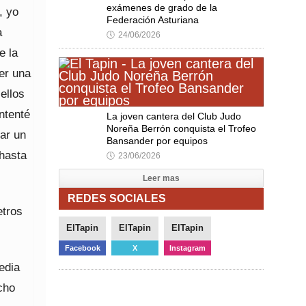
exámenes de grado de la
, yo
Federación Asturiana
a
🕔
24/06/2026
e la
er una
ellos
ntenté
La joven cantera del Club Judo
Noreña Berrón conquista el Trofeo
har un
Bansander por equipos
 hasta
🕔
23/06/2026
Leer mas
REDES SOCIALES
etros
ElTapin
ElTapin
ElTapin
Facebook
X
Instagram
edia
cho