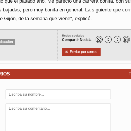
 que el pasado año. Me pareció una carrera bonita, con su
 bajadas, pero muy bonita en general. La siguiente que cor
e Gijón, de la semana que viene”, explicó.
Redes sociales
Compartir Noticia


dacción
✉
Enviar por correo
RIOS
E