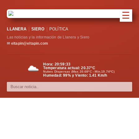
☰
Portada
LLANERA
SIERO
POLÍTICA
Las noticias y la información de Llanera y Siero
Sociedad
✉
eltapin@eltapin.com
Política
Hora:
20:59:34
Deportes
Temperatura actual:
20.37
°C
Nubes Dispersas (Max.20.68ºC - Min.19.74ºC)
Humedad: 99% y Viento: 1.41 Km/h
Varios
Cultura
Asturias
Videos
Carta al director