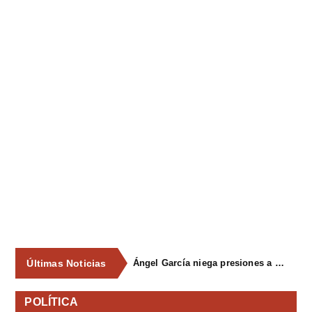
Últimas Noticias
Ángel García niega presiones a comercios y asegura que el Ayuntamiento cumple "de manera muy rigurosa" la Ley de Contratos
POLÍTICA