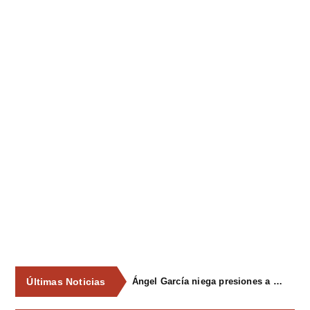
Últimas Noticias
Ángel García niega presiones a comercios y asegura que el Ayuntamiento cumple "de manera muy rigurosa" la Ley de Contratos