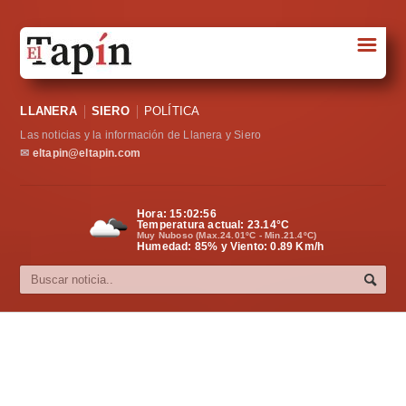
☰
Portada
LLANERA
SIERO
POLÍTICA
Sociedad
Las noticias y la información de Llanera y Siero
Política
✉
eltapin@eltapin.com
Deportes
Hora:
15:02:57
Temperatura actual:
23.14
°C
Varios
Muy Nuboso (Max.24.01ºC - Min.21.4ºC)
Humedad: 85% y Viento: 0.89 Km/h
Cultura
Asturias
Videos
Carta al director