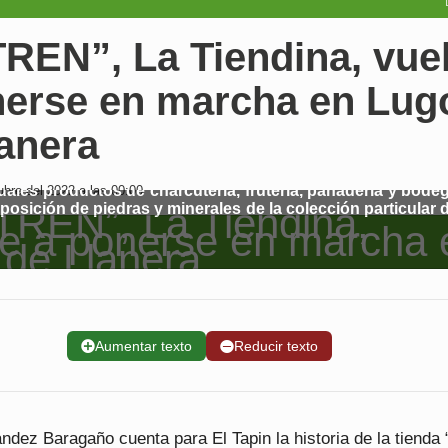
TREN”, La Tiendina, vue
nerse en marcha en Lug
anera
tuales productos de charcutería, frutería, panadería y bode
bre del 2022 a las 00:00
posición de piedras y minerales de la colección particular 
➕
Aumentar texto
➖
Reducir texto
ndez Baragaño cuenta para El Tapin la historia de la tienda 