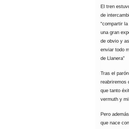
El tren estu
de intercambi
“compartir la
una gran expe
de obvio y a
enviar todo m
de Llanera”
Tras el parón
reabriremos 
que tanto éxi
vermuth y mi
Pero además 
que nace con 