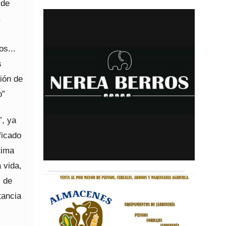
 de
,
os...
s
ción de
o”
”, ya
ficado
tima
 vida,
s de
tancia