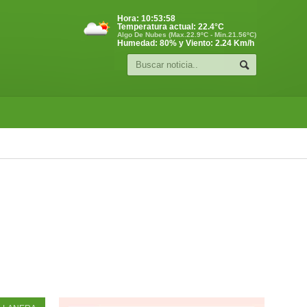
Hora:
10:53:59
Temperatura actual:
22.4
°C
Algo De Nubes (Max.22.9ºC - Min.21.56ºC)
Humedad: 80% y Viento: 2.24 Km/h