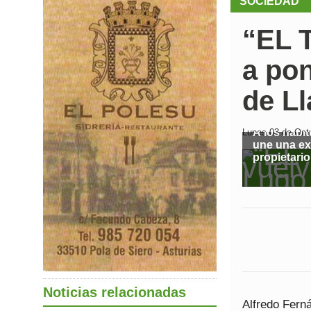
SOCIEDAD
“EL 
a po
de Ll
A los habi
Lunes 03 de Octu
une una ex
propietario
Noticias relacionadas
Alfredo Ferná