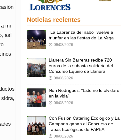
casión
Noticias recientes
ra mi
"La Labranza del nabo" vuelve a
o, así
triunfar en las fiestas de La Vega
ro
09/08/2026
🕔
cinos
Llanera Sin Barreras recibe 720
euros de la subasta solidaria del
Concurso Equino de Llanera
08/08/2026
🕔
oductos
Nori Rodríguez: “Esto no lo olvidaré
en la vida”
 sidra,
08/08/2026
🕔
Con Fusión Catering Ecológico y La
dades
Campana ganan el Concurso de
Tapas Ecológicas de FAPEA
08/08/2026
🕔