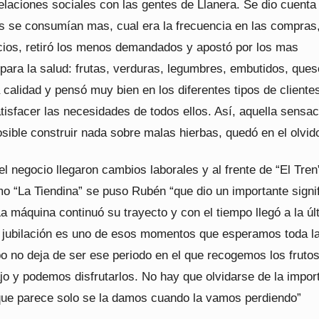
relaciones sociales con las gentes de Llanera. Se dio cuenta
s se consumían mas, cual era la frecuencia en las compras
acios, retiró los menos demandados y apostó por los mas
para la salud: frutas, verduras, legumbres, embutidos, ques
 calidad y pensó muy bien en los diferentes tipos de cliente
tisfacer las necesidades de todos ellos. Así, aquella sensa
sible construir nada sobre malas hierbas, quedó en el olvid
l negocio llegaron cambios laborales y al frente de “El Tren
o “La Tiendina” se puso Rubén “que dio un importante signi
La máquina continuó su trayecto y con el tiempo llegó a la úl
a jubilación es uno de esos momentos que esperamos toda la
abo no deja de ser ese periodo en el que recogemos los fruto
jo y podemos disfrutarlos. No hay que olvidarse de la impor
 que parece solo se la damos cuando la vamos perdiendo”