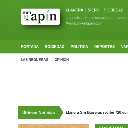
LLANERA
SIERO
SOCIEDAD
Las noticias y la información de Llanera
✉
eltapin@eltapin.com
PORTADA
SOCIEDAD
POLÍTICA
DEPORTES
VA
LAS REGUERAS
OPINION
Últimas Noticias
Llanera Sin Barreras recibe 720 eu