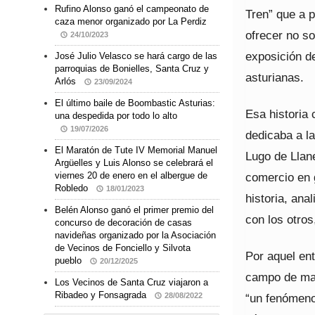
Rufino Alonso ganó el campeonato de
Tren” que a p
caza menor organizado por La Perdiz
ofrecer no s
24/10/2023
exposición d
José Julio Velasco se hará cargo de las
parroquias de Bonielles, Santa Cruz y
asturianas.
Arlós
23/09/2024
El último baile de Boombastic Asturias:
Esa historia
una despedida por todo lo alto
19/07/2026
dedicaba a la
El Maratón de Tute IV Memorial Manuel
Lugo de Llane
Argüelles y Luis Alonso se celebrará el
comercio en 
viernes 20 de enero en el albergue de
Robledo
18/01/2023
historia, ana
Belén Alonso ganó el primer premio del
con los otros
concurso de decoración de casas
navideñas organizado por la Asociación
de Vecinos de Fonciello y Silvota
Por aquel en
pueblo
20/12/2025
campo de mal
Los Vecinos de Santa Cruz viajaron a
Ribadeo y Fonsagrada
“un fenómeno 
28/08/2022