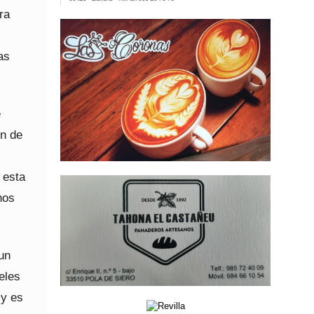
ra
as
e
en de
 esta
nos
un
eles
 y es