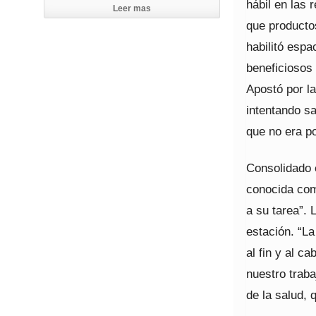
hábil en las 
Leer mas
que producto
habilitó esp
beneficiosos 
Apostó por la
intentando sa
que no era po
Consolidado e
conocida com
a su tarea”. 
estación. “L
al fin y al c
nuestro traba
de la salud,