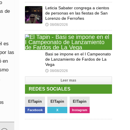
o
Leticia Sabater congrega a cientos
as de
de personas en las fiestas de San
Lorenzo de Ferroñes
08/08/2026
🕔
él es
por las
Basi se impone en el I Campeonato
de Lanzamiento de Fardos de La
ó en
Vega
ismo
08/08/2026
🕔
Leer mas
REDES SOCIALES
os
ElTapin
ElTapin
ElTapin
Facebook
X
Instagram