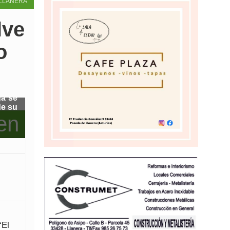
LLANERA
lve
o
ga se
de su
“El