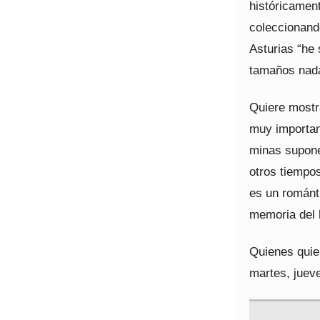
históricament
coleccionand
Asturias “he 
tamaños nada
Quiere mostra
muy importan
minas supone 
otros tiempo
es un románti
memoria del 
Quienes quier
martes, juev