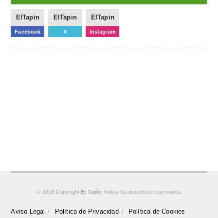
ElTapin
ElTapin
ElTapin
Facebook
X
Instagram
© 2018 Copyright
El Tapín
Todos los derechos reservados
Aviso Legal
Política de Privacidad
Política de Cookies