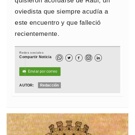
quisieron acordarse de Raúl, un
oviedista que siempre acudía a
este encuentro y que falleció
recientemente.
Redes sociales
Compartir Noticia



Enviar por correo
✉
AUTOR:
Redacción