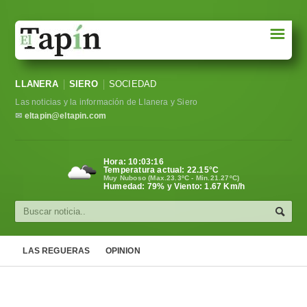
☰
Portada
LLANERA
SIERO
SOCIEDAD
Sociedad
Las noticias y la información de Llanera y Siero
Política
✉
eltapin@eltapin.com
Deportes
Hora:
10:03:17
Temperatura actual:
22.15
°C
Varios
Muy Nuboso (Max.23.3ºC - Min.21.27ºC)
Humedad: 79% y Viento: 1.67 Km/h
Cultura
Asturias
LAS REGUERAS
OPINION
Videos
Carta al director