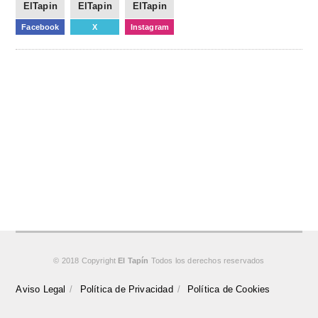
ElTapin
ElTapin
ElTapin
Facebook
X
Instagram
© 2018 Copyright
El Tapín
Todos los derechos reservados
Aviso Legal
Política de Privacidad
Política de Cookies