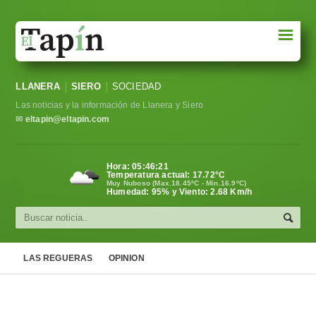
☰
Portada
LLANERA
SIERO
SOCIEDAD
Sociedad
Las noticias y la información de Llanera y Siero
Política
✉
eltapin@eltapin.com
Deportes
Hora:
05:46:22
Temperatura actual:
17.72
°C
Varios
Muy Nuboso (Max.18.45ºC - Min.16.9ºC)
Humedad: 95% y Viento: 2.68 Km/h
Cultura
Asturias
LAS REGUERAS
OPINION
Videos
Carta al director