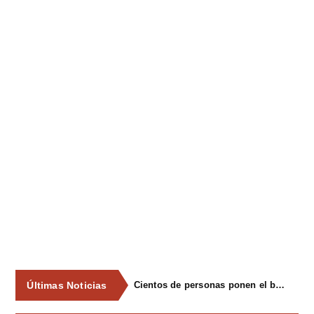
Últimas Noticias
Cientos de personas ponen el broche final a las fiestas de La Salud de Lieres con la tradicional merienda