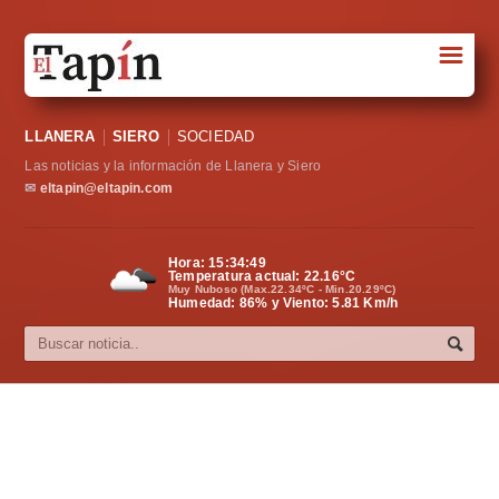
☰
Portada
LLANERA
SIERO
SOCIEDAD
Sociedad
Las noticias y la información de Llanera y Siero
Política
✉
eltapin@eltapin.com
Deportes
Hora:
15:34:50
Temperatura actual:
22.16
°C
Varios
Muy Nuboso (Max.22.34ºC - Min.20.29ºC)
Humedad: 86% y Viento: 5.81 Km/h
Cultura
Asturias
Videos
Carta al director