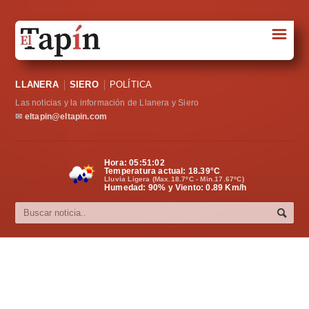
☰
Portada
LLANERA
SIERO
POLÍTICA
Sociedad
Las noticias y la información de Llanera y Siero
Política
✉
eltapin@eltapin.com
Deportes
Hora:
05:51:02
Temperatura actual:
18.39
°C
Varios
Lluvia Ligera (Max.18.7ºC - Min.17.67ºC)
Humedad: 90% y Viento: 0.89 Km/h
Cultura
Asturias
Videos
Carta al director