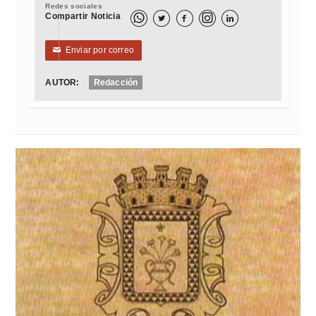
Redes sociales
Compartir Noticia



Enviar por correo
✉
AUTOR:
Redacción