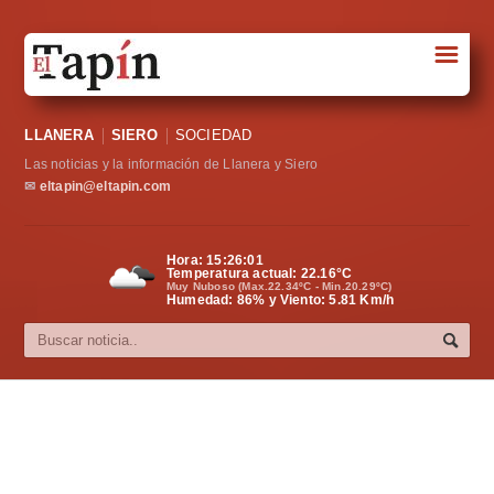
☰
Portada
LLANERA
SIERO
SOCIEDAD
Sociedad
Las noticias y la información de Llanera y Siero
Política
✉
eltapin@eltapin.com
Deportes
Hora:
15:26:02
Temperatura actual:
22.16
°C
Varios
Muy Nuboso (Max.22.34ºC - Min.20.29ºC)
Humedad: 86% y Viento: 5.81 Km/h
Cultura
Asturias
Videos
Carta al director