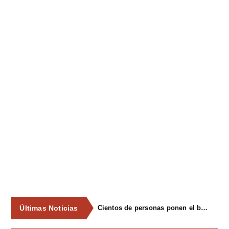
Últimas Noticias
Cientos de personas ponen el broche final a las fiestas de La Salud de Lieres con la tradicional merienda