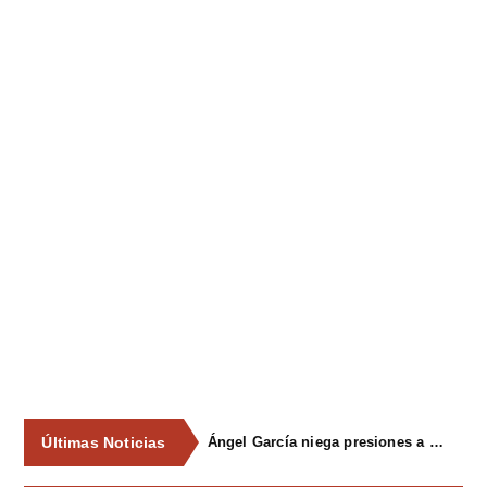
Últimas Noticias
Ángel García niega presiones a comercios y asegura que el Ayuntamiento cumple "de manera muy rigurosa" la Ley de Contratos