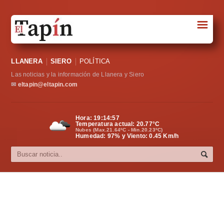
☰
Portada
LLANERA
SIERO
POLÍTICA
Sociedad
Las noticias y la información de Llanera y Siero
Política
✉
eltapin@eltapin.com
Deportes
Hora:
19:14:58
Temperatura actual:
20.77
°C
Varios
Nubes (Max.21.64ºC - Min.20.23ºC)
Humedad: 97% y Viento: 0.45 Km/h
Cultura
Asturias
Videos
Carta al director