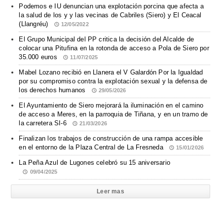
Podemos e IU denuncian una explotación porcina que afecta a
la salud de los y y las vecinas de Cabriles (Siero) y El Ceacal
(Llangréu)
12/05/2022
El Grupo Municipal del PP critica la decisión del Alcalde de
colocar una Pitufina en la rotonda de acceso a Pola de Siero por
35.000 euros
11/07/2025
Mabel Lozano recibió en Llanera el V Galardón Por la Igualdad
por su compromiso contra la explotación sexual y la defensa de
los derechos humanos
29/05/2026
El Ayuntamiento de Siero mejorará la iluminación en el camino
de acceso a Meres, en la parroquia de Tiñana, y en un tramo de
la carretera SI-6
21/03/2026
Finalizan los trabajos de construcción de una rampa accesible
en el entorno de la Plaza Central de La Fresneda
15/01/2026
La Peña Azul de Lugones celebró su 15 aniversario
09/04/2025
Leer mas