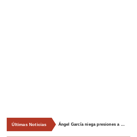
Últimas Noticias
Ángel García niega presiones a comercios y asegura que el Ayuntamiento cumple "de manera muy rigurosa" la Ley de Contratos