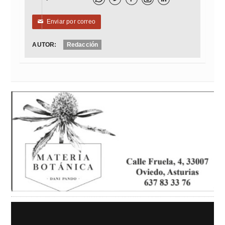
Enviar por correo
✉
AUTOR:
Redacción