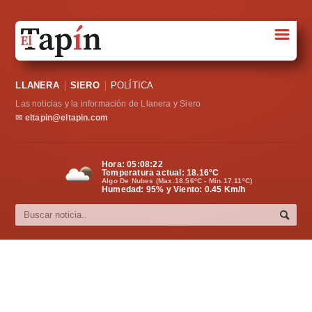
☰
Portada
LLANERA
SIERO
POLÍTICA
Sociedad
Las noticias y la información de Llanera y Siero
Política
✉
eltapin@eltapin.com
Deportes
Hora:
05:08:22
Temperatura actual:
18.16
°C
Varios
Algo De Nubes (Max.18.56ºC - Min.17.11ºC)
Humedad: 95% y Viento: 0.45 Km/h
Cultura
Asturias
Videos
Carta al director