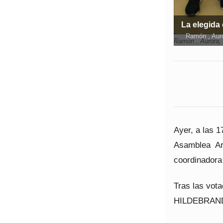
La elegida
Ramón , Auro
Ramón , Aurora, 
Ayer, a las 1
Asamblea Ar
coordinadora 
Tras las vot
HILDEBRA