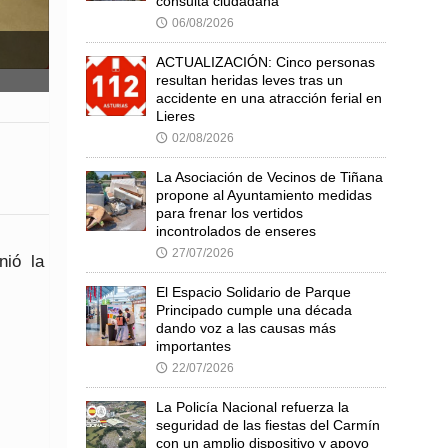
consulta ciudadana
06/08/2026
🕔
ACTUALIZACIÓN: Cinco personas
resultan heridas leves tras un
accidente en una atracción ferial en
Lieres
02/08/2026
🕔
La Asociación de Vecinos de Tiñana
propone al Ayuntamiento medidas
para frenar los vertidos
incontrolados de enseres
27/07/2026
🕔
unió la
El Espacio Solidario de Parque
Principado cumple una década
dando voz a las causas más
importantes
22/07/2026
🕔
La Policía Nacional refuerza la
seguridad de las fiestas del Carmín
con un amplio dispositivo y apoyo