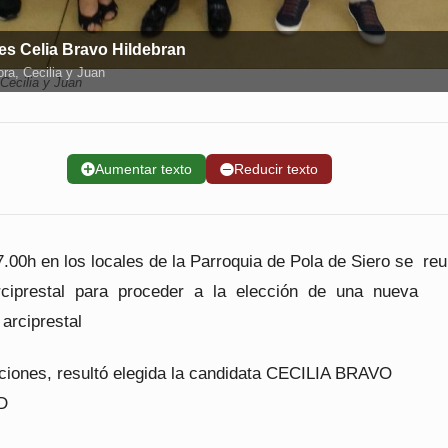
 es Celia Bravo Hildebran
ra, Cecilia y Juan
Cecilia y Juan
➕
Aumentar texto
➖
Reducir texto
7.00h en los locales de la Parroquia de Pola de Siero se re
ciprestal para proceder a la elección de una nueva
arciprestal
aciones, resultó elegida la candidata CECILIA BRAVO
ND