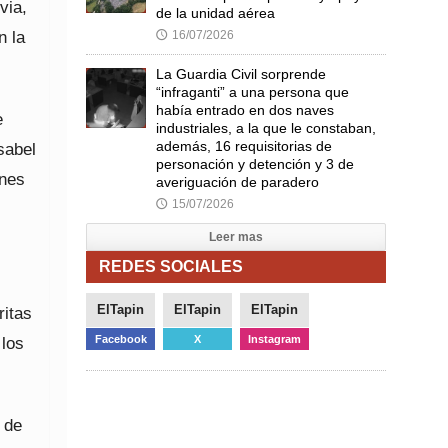
via,
de la unidad aérea
n la
16/07/2026
🕔
La Guardia Civil sorprende
“infraganti” a una persona que
había entrado en dos naves
e
industriales, a la que le constaban,
además, 16 requisitorias de
sabel
personación y detención y 3 de
ones
averiguación de paradero
15/07/2026
🕔
Leer mas
REDES SOCIALES
ElTapin
ElTapin
ElTapin
ritas
Facebook
X
Instagram
 los
e de