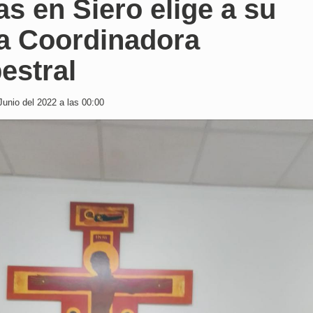
as en Siero elige a su
a Coordinadora
estral
Junio del 2022 a las 00:00