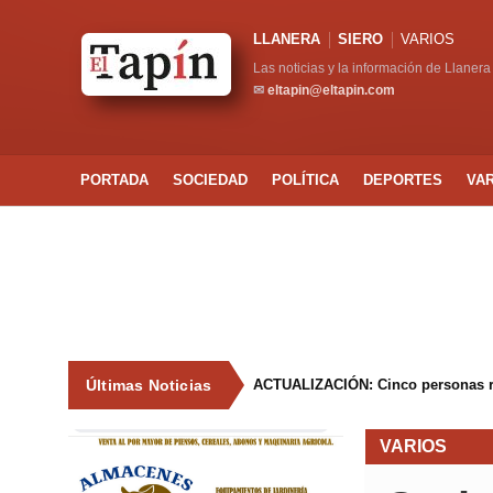
LLANERA
SIERO
VARIOS
Las noticias y la información de Llanera
✉
eltapin@eltapin.com
PORTADA
SOCIEDAD
POLÍTICA
DEPORTES
VA
Últimas Noticias
ACTUALIZACIÓN: Cinco personas resu
VARIOS