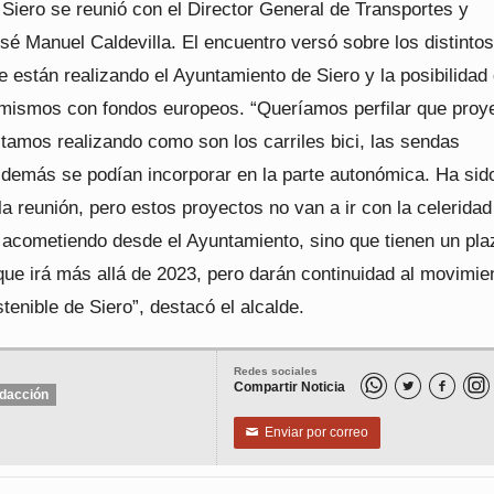
 Siero se reunió con el Director General de Transportes y
sé Manuel Caldevilla. El encuentro versó sobre los distintos
 están realizando el Ayuntamiento de Siero y la posibilidad
s mismos con fondos europeos. “Queríamos perfilar que proy
tamos realizando como son los carriles bici, las sendas
 demás se podían incorporar en la parte autonómica. Ha sid
 la reunión, pero estos proyectos no van a ir con la celeridad
acometiendo desde el Ayuntamiento, sino que tienen un pla
 que irá más allá de 2023, pero darán continuidad al movimie
tenible de Siero”, destacó el alcalde.
Redes sociales
Compartir Noticia


dacción
Enviar por correo
✉