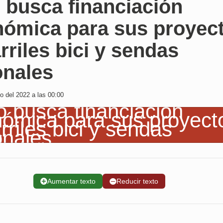
 busca financiación
nómica para sus proyec
rriles bici y sendas
onales
o del 2022 a las 00:00
➕
Aumentar texto
➖
Reducir texto