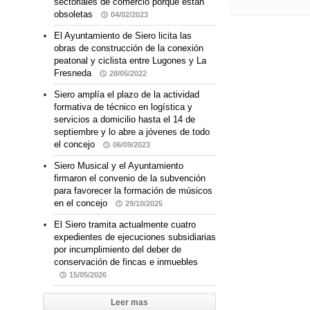
sectoriales de comercio porque están
obsoletas
04/02/2023
El Ayuntamiento de Siero licita las
obras de construcción de la conexión
peatonal y ciclista entre Lugones y La
Fresneda
28/05/2022
Siero amplía el plazo de la actividad
formativa de técnico en logística y
servicios a domicilio hasta el 14 de
septiembre y lo abre a jóvenes de todo
el concejo
06/09/2023
Siero Musical y el Ayuntamiento
firmaron el convenio de la subvención
para favorecer la formación de músicos
en el concejo
29/10/2025
El Siero tramita actualmente cuatro
expedientes de ejecuciones subsidiarias
por incumplimiento del deber de
conservación de fincas e inmuebles
15/05/2026
Leer mas