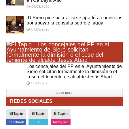
en Carbayín Alto
07/08/2026
🕔
IU Siero pide aclarar si se apartó a comercios
por apoyar la consulta sobre el agua
07/08/2026
🕔
Los concejales del PP en el Ayuntamiento de
Siero solicitan formalmente la dimisión o el
cese del teniente de alcalde Jesús Abad
06/08/2026
🕔
Leer mas
REDES SOCIALES
ElTapin
ElTapin
ElTapin
Facebook
X
Instagram