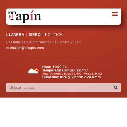
☰
Portada
LLANERA
SIERO
POLÍTICA
Sociedad
Las noticias y la información de Llanera y Siero
Política
✉
eltapin@eltapin.com
Deportes
Hora:
11:00:05
Temperatura actual:
22.4
°C
Varios
Algo De Nubes (Max.22.9ºC - Min.21.56ºC)
Humedad: 80% y Viento: 2.24 Km/h
Cultura
Asturias
Videos
Carta al director