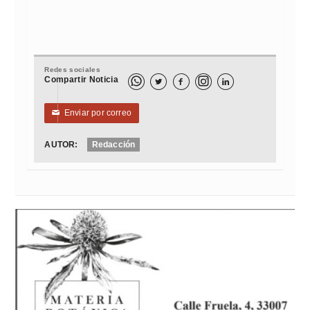
Redes sociales
Compartir Noticia



Enviar por correo
✉
AUTOR:
Redacción