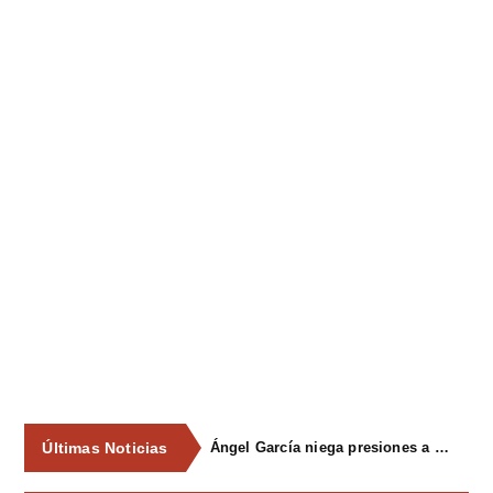
Últimas Noticias
Ángel García niega presiones a comercios y asegura que el Ayuntamiento cumple "de manera muy rigurosa" la Ley de Contratos