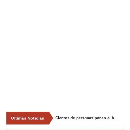
Últimas Noticias
Cientos de personas ponen el broche final a las fiestas de La Salud de Lieres con la tradicional merienda