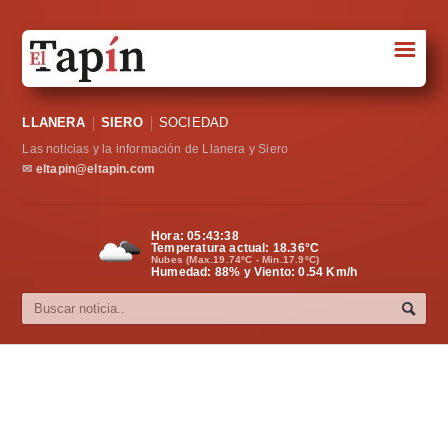
☰
Portada
LLANERA
SIERO
SOCIEDAD
Sociedad
Las noticias y la información de Llanera y Siero
Política
✉
eltapin@eltapin.com
Deportes
Hora:
05:43:39
Temperatura actual:
18.36
°C
Varios
Nubes (Max.19.74ºC - Min.17.9ºC)
Humedad: 88% y Viento: 0.54 Km/h
Cultura
Asturias
Videos
Carta al director