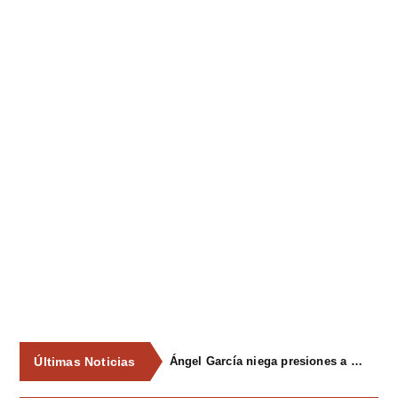
Últimas Noticias
Ángel García niega presiones a comercios y asegura que el Ayuntamiento cumple "de manera muy rigurosa" la Ley de Contratos