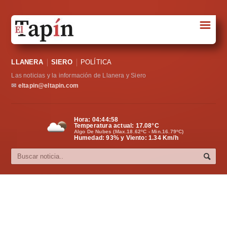
☰
Portada
LLANERA
SIERO
POLÍTICA
Sociedad
Las noticias y la información de Llanera y Siero
Política
✉
eltapin@eltapin.com
Deportes
Hora:
04:44:59
Temperatura actual:
17.08
°C
Varios
Algo De Nubes (Max.18.62ºC - Min.16.79ºC)
Humedad: 93% y Viento: 1.34 Km/h
Cultura
Asturias
Videos
Carta al director