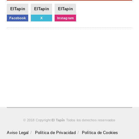
ElTapin
ElTapin
ElTapin
Facebook
X
Instagram
© 2018 Copyright
El Tapín
Todos los derechos reservados
Aviso Legal
Política de Privacidad
Política de Cookies