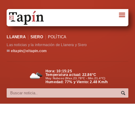
☰
Portada
LLANERA
SIERO
POLÍTICA
Sociedad
Las noticias y la información de Llanera y Siero
Política
✉
eltapin@eltapin.com
Deportes
Hora:
10:15:26
Temperatura actual:
22.86
°C
Varios
Muy Nuboso (Max.23.78ºC - Min.21.4ºC)
Humedad: 77% y Viento: 2.48 Km/h
Cultura
Asturias
Videos
Carta al director