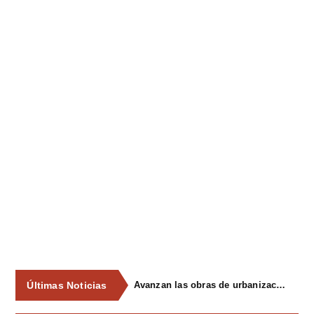
Últimas Noticias
Avanzan las obras de urbanización del parque de La Reconquista, en los terrenos del antiguo matadero de Pola de Siero