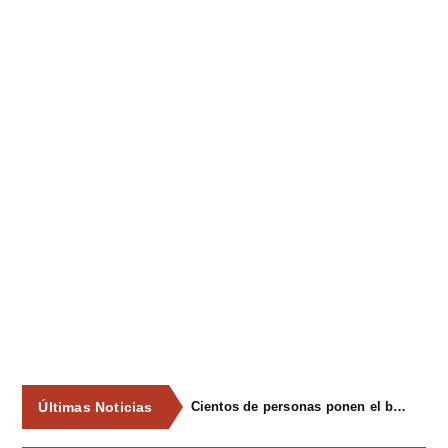
Últimas Noticias
Cientos de personas ponen el broche final a las fiestas de La Salud de Lieres con la tradicional merienda