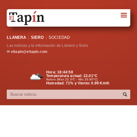
☰
Portada
LLANERA
SIERO
SOCIEDAD
Sociedad
Las noticias y la información de Llanera y Siero
Política
✉
eltapin@eltapin.com
Deportes
Hora:
18:44:59
Temperatura actual:
22.01
°C
Varios
Nubes (Max.23.3ºC - Min.20.85ºC)
Humedad: 71% y Viento: 0.99 Km/h
Cultura
Asturias
Videos
Carta al director