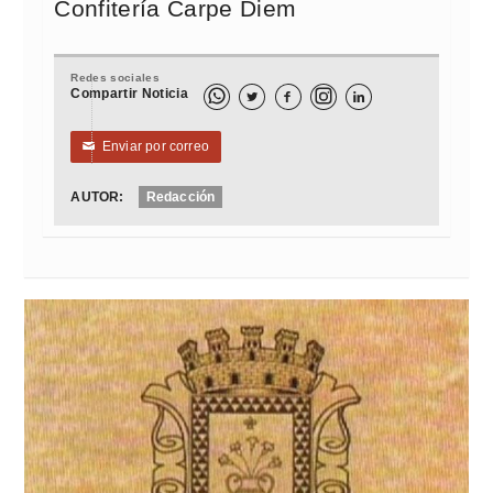
Confitería Carpe Diem
Redes sociales
Compartir Noticia



Enviar por correo
✉
AUTOR:
Redacción