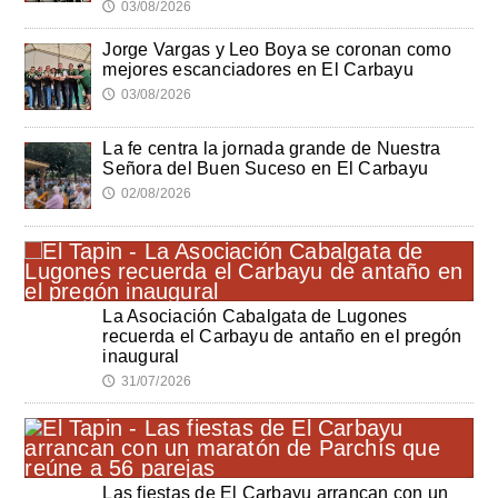
03/08/2026
🕔
Jorge Vargas y Leo Boya se coronan como
mejores escanciadores en El Carbayu
03/08/2026
🕔
La fe centra la jornada grande de Nuestra
Señora del Buen Suceso en El Carbayu
02/08/2026
🕔
La Asociación Cabalgata de Lugones
recuerda el Carbayu de antaño en el pregón
inaugural
31/07/2026
🕔
Las fiestas de El Carbayu arrancan con un