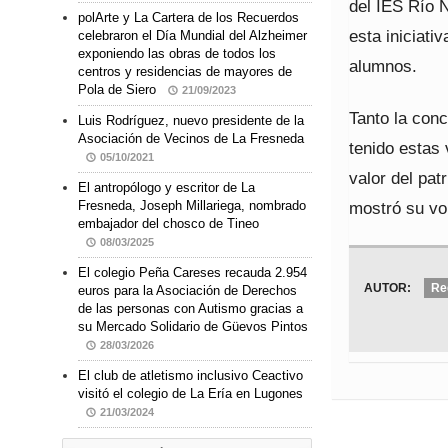
del IES Río N
polArte y La Cartera de los Recuerdos
esta iniciati
celebraron el Día Mundial del Alzheimer
exponiendo las obras de todos los
alumnos.
centros y residencias de mayores de
Pola de Siero
21/09/2023
Tanto la conc
Luis Rodríguez, nuevo presidente de la
Asociación de Vecinos de La Fresneda
tenido estas 
05/10/2021
valor del pat
El antropólogo y escritor de La
mostró su vol
Fresneda, Joseph Millariega, nombrado
embajador del chosco de Tineo
08/03/2025
El colegio Peña Careses recauda 2.954
AUTOR:
Re
euros para la Asociación de Derechos
de las personas con Autismo gracias a
su Mercado Solidario de Güevos Pintos
28/03/2026
El club de atletismo inclusivo Ceactivo
visitó el colegio de La Ería en Lugones
21/03/2024