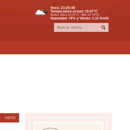
Hora:
23:20:50
Temperatura actual:
19.87
°C
Nubes (Max.20.37ºC - Min.18.78ºC)
Humedad: 76% y Viento: 1.31 Km/h
SIERO