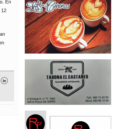
ro. En
 12
han
en
