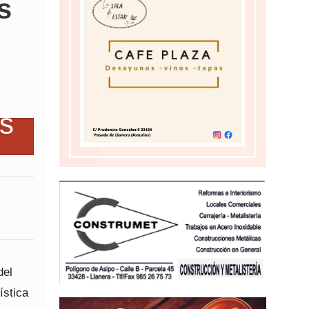
s
del
ística