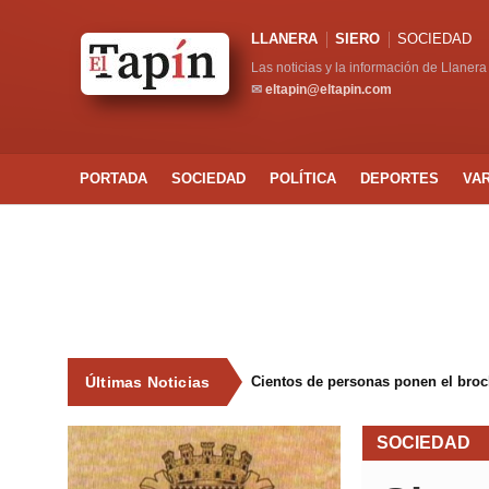
LLANERA
SIERO
SOCIEDAD
Las noticias y la información de Llanera
✉
eltapin@eltapin.com
PORTADA
SOCIEDAD
POLÍTICA
DEPORTES
VA
Últimas Noticias
Cientos de personas ponen el broche
SOCIEDAD