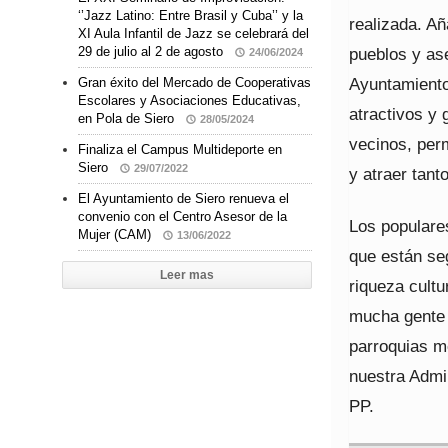
‘’Jazz Latino: Entre Brasil y Cuba’’ y la
realizada. A
XI Aula Infantil de Jazz se celebrará del
pueblos y as
29 de julio al 2 de agosto
24/06/2024
Ayuntamiento
Gran éxito del Mercado de Cooperativas
Escolares y Asociaciones Educativas,
atractivos y
en Pola de Siero
28/05/2024
vecinos, perm
Finaliza el Campus Multideporte en
Siero
29/07/2022
y atraer tant
El Ayuntamiento de Siero renueva el
convenio con el Centro Asesor de la
Los populares
Mujer (CAM)
13/06/2022
que están se
Leer mas
riqueza cultu
mucha gente a
parroquias m
nuestra Admin
PP.