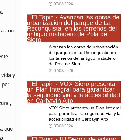
07/08/2026
🕔
la
ra con
Avanzan las obras de urbanización
del parque de La Reconquista, en
este -
los terrenos del antiguo matadero
de Pola de Siero
07/08/2026
🕔
 vida y
 por
ural,
VOX Siero presenta un Plan Integral
para garantizar la seguridad vial y la
accesibilidad en Carbayín Alto
07/08/2026
🕔
la que
os