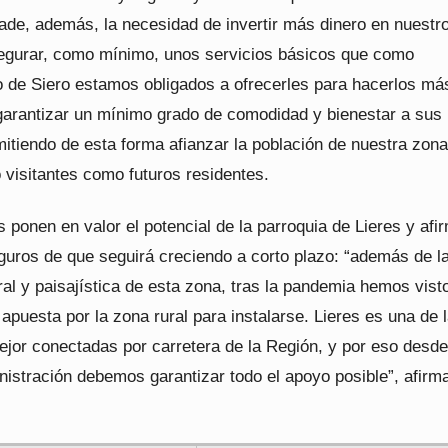
ñade, además, la necesidad de invertir más dinero en nuestr
egurar, como mínimo, unos servicios básicos que como
 de Siero estamos obligados a ofrecerles para hacerlos má
 garantizar un mínimo grado de comodidad y bienestar a sus
itiendo de esta forma afianzar la población de nuestra zona
o visitantes como futuros residentes.
 ponen en valor el potencial de la parroquia de Lieres y afi
guros de que seguirá creciendo a corto plazo: “además de l
ral y paisajística de esta zona, tras la pandemia hemos vis
puesta por la zona rural para instalarse. Lieres es una de 
ejor conectadas por carretera de la Región, y por eso desde
istración debemos garantizar todo el apoyo posible”, afirma