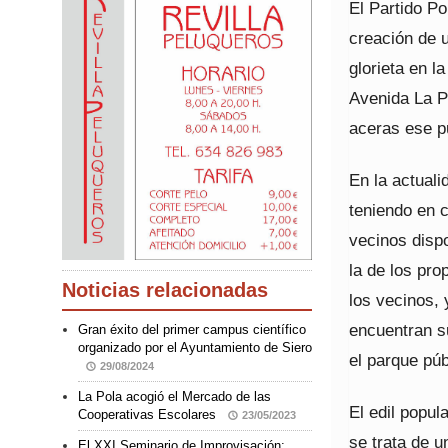
El Partido Po
creación de 
glorieta en l
Avenida La P
aceras ese pu
En la actuali
teniendo en 
vecinos disp
la de los pr
Noticias relacionadas
los vecinos, 
encuentran su
Gran éxito del primer campus científico
organizado por el Ayuntamiento de Siero
el parque púb
29/08/2024
La Pola acogió el Mercado de las
El edil popul
Cooperativas Escolares
23/05/2023
se trata de 
El XXI Seminario de Improvisación: