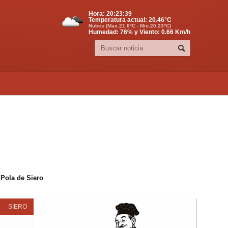
Hora:
20:23:39
Temperatura actual:
20.46
°C
Nubes (Max.21.6ºC - Min.20.23ºC)
Humedad: 76% y Viento: 0.66 Km/h
 Pola de Siero
SIERO