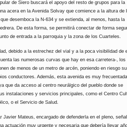
pular de Siero buscará el apoyo del resto de grupos para la
una acera en la Avenida Solvay que comience a la altura de 
a que desemboca la N-634 y se extienda, al menos, hasta la
edrera. De esta forma, se permitirá conectar de forma segu
nto de entrada a la parroquia y la zona de los Cuarteles.
dad, debido a la estrechez del vial y a la poca visibilidad de 
cuenta las numerosas curvas que hay en esa carretera-, los
onen de menos de un metro de arcén, poniendo en riesgo su
opios conductores. Además, esta avenida es muy frecuentada
ya que da acceso al centro neurálgico del pueblo donde se
s instalaciones y servicios principales, como el Centro Cult
lico, o el Servicio de Salud.
ar Javier Mateus, encargado de defenderla en el pleno, seña
una actuación muy urgente y necesaria que debería llevar añ