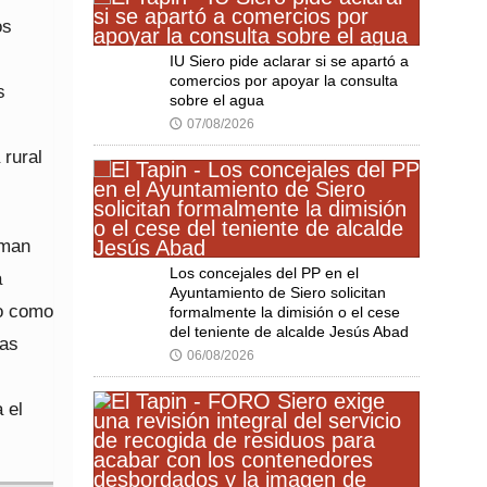
os
IU Siero pide aclarar si se apartó a
comercios por apoyar la consulta
s
sobre el agua
07/08/2026
🕔
 rural
rman
Los concejales del PP en el
a
Ayuntamiento de Siero solicitan
to como
formalmente la dimisión o el cese
del teniente de alcalde Jesús Abad
las
06/08/2026
🕔
 el