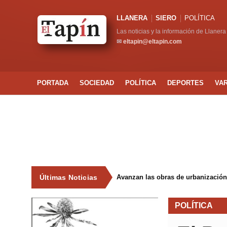
LLANERA
SIERO
POLÍTICA
Las noticias y la información de Llanera
✉
eltapin@eltapin.com
PORTADA
SOCIEDAD
POLÍTICA
DEPORTES
VA
Últimas Noticias
Avanzan las obras de urbanización
POLÍTICA