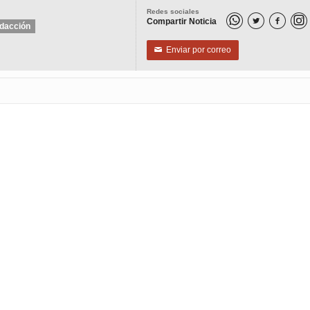
Redes sociales
Compartir Noticia


dacción
Enviar por correo
✉