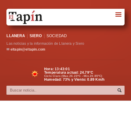
☰
Portada
LLANERA
SIERO
SOCIEDAD
Sociedad
Las noticias y la información de Llanera y Siero
Política
✉
eltapin@eltapin.com
Deportes
Hora:
13:43:02
Temperatura actual:
24.79
°C
Varios
Cielo Claro (Max.26.23ºC - Min.20.85ºC)
Humedad: 73% y Viento: 0.89 Km/h
Cultura
Asturias
Videos
Carta al director