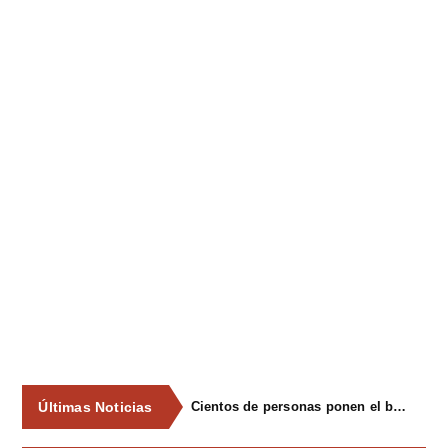
Últimas Noticias
Cientos de personas ponen el broche final a las fiestas de La Salud de Lieres con la tradicional merienda