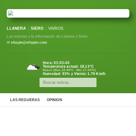
LLANERA
SIERO
VARIOS
Las noticias y la información de Llanera y Siero
✉
eltapin@eltapin.com
Hora:
03:03:41
Temperatura actual:
18.13
°C
Nubes (Max.18.86ºC - Min.17.45ºC)
Humedad: 93% y Viento: 1.79 Km/h
LAS REGUERAS
OPINION