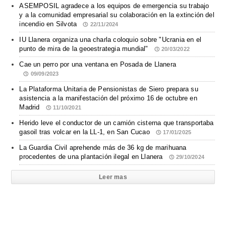
ASEMPOSIL agradece a los equipos de emergencia su trabajo
y a la comunidad empresarial su colaboración en la extinción del
incendio en Silvota
22/11/2024
IU Llanera organiza una charla coloquio sobre "Ucrania en el
punto de mira de la geoestrategia mundial"
20/03/2022
Cae un perro por una ventana en Posada de Llanera
09/09/2023
La Plataforma Unitaria de Pensionistas de Siero prepara su
asistencia a la manifestación del próximo 16 de octubre en
Madrid
11/10/2021
Herido leve el conductor de un camión cisterna que transportaba
gasoil tras volcar en la LL-1, en San Cucao
17/01/2025
La Guardia Civil aprehende más de 36 kg de marihuana
procedentes de una plantación ilegal en Llanera
29/10/2024
Leer mas