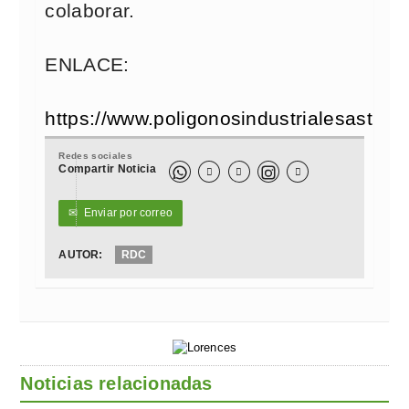
colaborar.
ENLACE:
https://www.poligonosindustrialesa
Redes sociales
Compartir Noticia



✉
Enviar por correo
AUTOR:
RDC
Noticias relacionadas