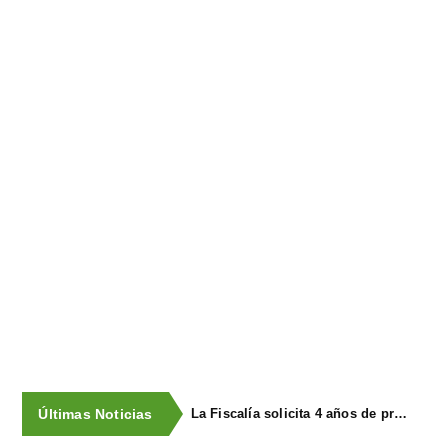
Últimas Noticias
La Fiscalía solicita 4 años de prisión y multa para cada uno de los dos acusados de provocar de forma intencionada un incendio en Llanera en 2023, que obligó a evacuar a vecinos por la cercanía de las llamas