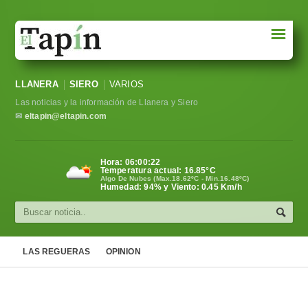
☰
Portada
LLANERA
SIERO
VARIOS
Sociedad
Las noticias y la información de Llanera y Siero
Política
✉
eltapin@eltapin.com
Deportes
Hora:
06:00:22
Temperatura actual:
16.85
°C
Varios
Algo De Nubes (Max.18.62ºC - Min.16.48ºC)
Humedad: 94% y Viento: 0.45 Km/h
Cultura
Asturias
LAS REGUERAS
OPINION
Videos
Carta al director