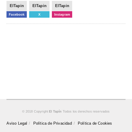
ElTapin
ElTapin
ElTapin
Facebook
X
Instagram
© 2018 Copyright
El Tapín
Todos los derechos reservados
Aviso Legal
Política de Privacidad
Política de Cookies