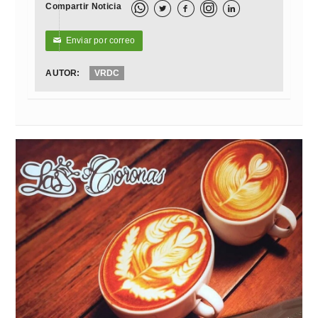
Compartir Noticia



Enviar por correo
✉
AUTOR:
VRDC