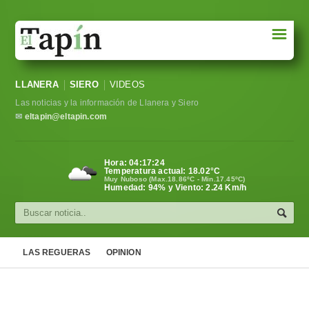
☰
Portada
LLANERA
SIERO
VIDEOS
Sociedad
Las noticias y la información de Llanera y Siero
Política
✉
eltapin@eltapin.com
Deportes
Hora:
04:17:25
Temperatura actual:
18.02
°C
Varios
Muy Nuboso (Max.18.86ºC - Min.17.45ºC)
Humedad: 94% y Viento: 2.24 Km/h
Cultura
Asturias
LAS REGUERAS
OPINION
Videos
Carta al director