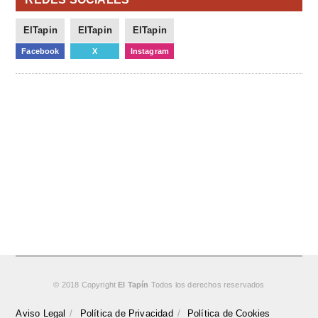
ElTapin
ElTapin
ElTapin
Facebook
X
Instagram
© 2018 Copyright
El Tapín
Todos los derechos reservados
Aviso Legal
Política de Privacidad
Política de Cookies