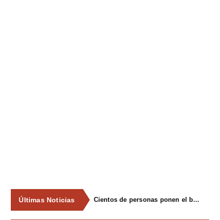
Últimas Noticias
Cientos de personas ponen el broche final a las fiestas de La Salud de Lieres con la tradicional merienda