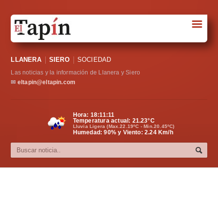
☰
Portada
LLANERA
SIERO
SOCIEDAD
Sociedad
Las noticias y la información de Llanera y Siero
Política
✉
eltapin@eltapin.com
Deportes
Hora:
18:11:12
Temperatura actual:
21.23
°C
Varios
Lluvia Ligera (Max.22.19ºC - Min.20.45ºC)
Humedad: 90% y Viento: 2.24 Km/h
Cultura
Asturias
Videos
Carta al director