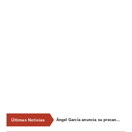
Últimas Noticias
Ángel García anuncia su precandidatura para optar a la reelección como alcalde de Siero en 2027