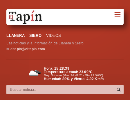
☰
Portada
LLANERA
SIERO
VIDEOS
Sociedad
Las noticias y la información de Llanera y Siero
Política
✉
eltapin@eltapin.com
Deportes
Hora:
15:28:40
Temperatura actual:
23.09
°C
Varios
Muy Nuboso (Max.24.42ºC - Min.21.96ºC)
Humedad: 80% y Viento: 4.92 Km/h
Cultura
Asturias
Videos
Carta al director