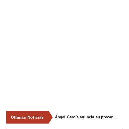
Últimas Noticias
Ángel García anuncia su precandidatura para optar a la reelección como alcalde de Siero en 2027