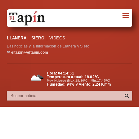
☰
Portada
LLANERA
SIERO
VIDEOS
Sociedad
Las noticias y la información de Llanera y Siero
Política
✉
eltapin@eltapin.com
Deportes
Hora:
04:14:52
Temperatura actual:
18.02
°C
Varios
Muy Nuboso (Max.18.86ºC - Min.17.45ºC)
Humedad: 94% y Viento: 2.24 Km/h
Cultura
Asturias
Videos
Carta al director