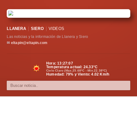
LLANERA
SIERO
VIDEOS
Las noticias y la información de Llanera y Siero
✉
eltapin@eltapin.com
Hora:
13:27:07
Temperatura actual:
24.33
°C
Cielo Claro (Max.25.68ºC - Min.22.38ºC)
Humedad: 79% y Viento: 4.02 Km/h