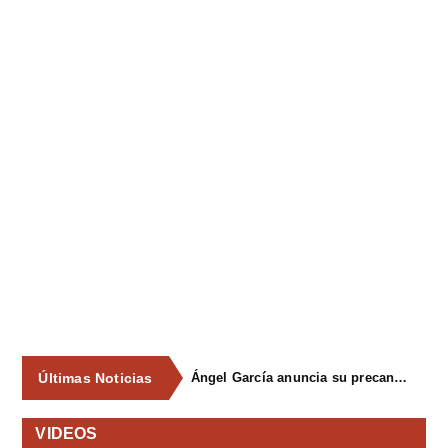
Últimas Noticias
Ángel García anuncia su precandidatura para optar a la reelección como alcalde de Siero en 2027
VIDEOS