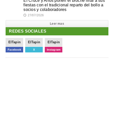
El Cruce y Arlós ponen el broche final a sus
fiestas con el tradicional reparto del bollo a
socios y colaboradores
27/07/2026
🕔
Leer mas
REDES SOCIALES
ElTapin
ElTapin
ElTapin
Facebook
X
Instagram