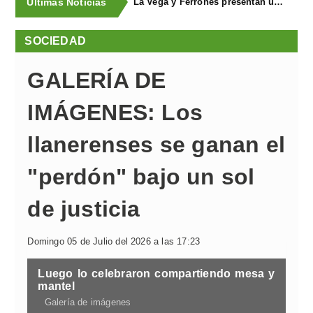
Últimas Noticias
La Vega y Ferroñes presentan una completa programación para sus fiestas
SOCIEDAD
GALERÍA DE
IMÁGENES: Los
llanerenses se ganan el
"perdón" bajo un sol
de justicia
Domingo 05 de Julio del 2026 a las 17:23
Luego lo celebraron compartiendo mesa y
mantel
Galería de imágenes