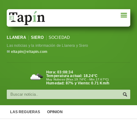
☰
Portada
LLANERA
SIERO
SOCIEDAD
Sociedad
Las noticias y la información de Llanera y Siero
Política
✉
eltapin@eltapin.com
Deportes
Hora:
03:08:35
Temperatura actual:
18.24
°C
Varios
Muy Nuboso (Max.19.74ºC - Min.17.67ºC)
Humedad: 87% y Viento: 0.71 Km/h
Cultura
Asturias
LAS REGUERAS
OPINION
Videos
Carta al director