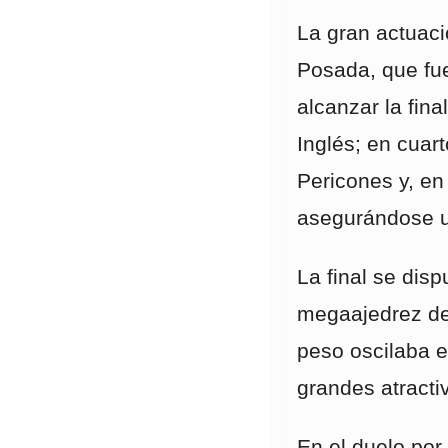
La gran actuaci
Posada, que fu
alcanzar la fina
Inglés; en cuar
Pericones y, en
asegurándose u
La final se dis
megaajedrez de
peso oscilaba e
grandes atracti
En el duelo por 