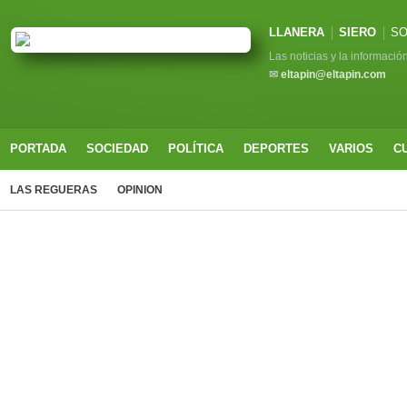
LLANERA
SIERO
SO
Las noticias y la informació
✉
eltapin@eltapin.com
PORTADA
SOCIEDAD
POLÍTICA
DEPORTES
VARIOS
C
LAS REGUERAS
OPINION