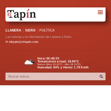
☰
Portada
LLANERA
SIERO
POLÍTICA
Sociedad
Las noticias y la información de Llanera y Siero
Política
✉
eltapin@eltapin.com
Deportes
Hora:
06:48:35
Temperatura actual:
18.96
°C
Varios
Nubes (Max.19.81ºC - Min.18.22ºC)
Humedad: 84% y Viento: 1.79 Km/h
Cultura
Asturias
Videos
Carta al director