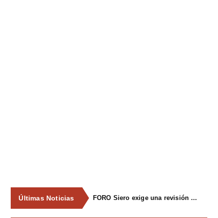
Últimas Noticias
FORO Siero exige una revisión integral del servicio de recogida de residuos para acabar con los contenedores desbordados y la imagen de abandono del concejo