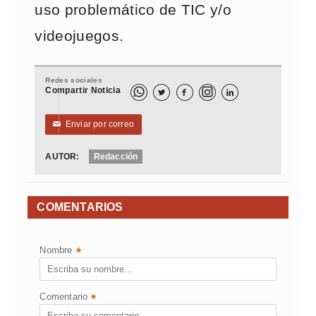
uso problemático de TIC y/o
videojuegos.
Redes sociales
Compartir Noticia



Enviar por correo
✉
AUTOR:
Redacción
COMENTARIOS
Nombre
*
Comentario
*