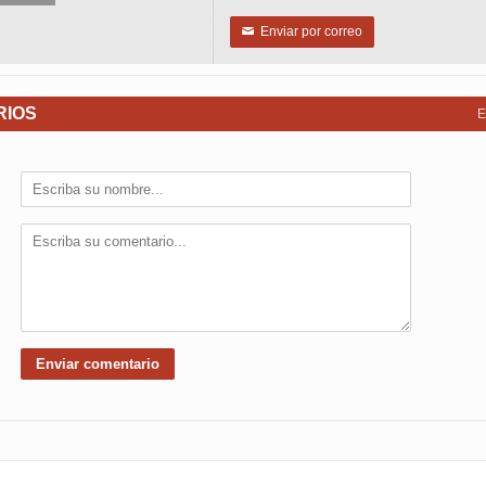
Enviar por correo
✉
RIOS
E