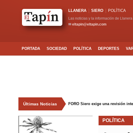
LLANERA
SIERO
POLÍTICA
Las noticias y la información de Llanera
✉
eltapin@eltapin.com
PORTADA
SOCIEDAD
POLÍTICA
DEPORTES
VA
Últimas Noticias
FORO Siero exige una revisión int
POLÍTICA