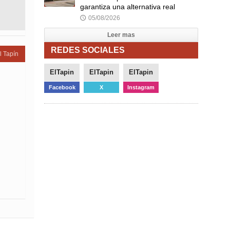
garantiza una alternativa real
05/08/2026
🕔
Leer mas
REDES SOCIALES
l Tapín
ElTapin
ElTapin
ElTapin
Facebook
X
Instagram