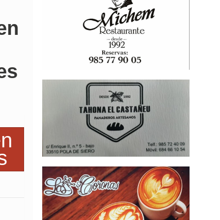
 en
es