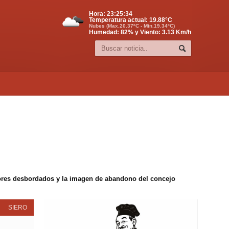
Hora:
23:25:34
Temperatura actual:
19.88
°C
Nubes (Max.20.37ºC - Min.19.34ºC)
Humedad: 82% y Viento: 3.13 Km/h
edores desbordados y la imagen de abandono del concejo
SIERO