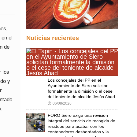
nes,
Noticias recientes
 en el
ón de
r los
Los concejales del PP en el
ido y
Ayuntamiento de Siero solicitan
r
formalmente la dimisión o el cese
del teniente de alcalde Jesús Abad
entado
06/08/2026
🕔
a
FORO Siero exige una revisión
integral del servicio de recogida de
residuos para acabar con los
contenedores desbordados y la