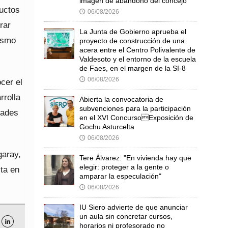
imagen de abandono del concejo
ductos
06/08/2026
🕔
rar
La Junta de Gobierno aprueba el
ismo
proyecto de construcción de una
acera entre el Centro Polivalente de
Valdesoto y el entorno de la escuela
de Faes, en el margen de la SI-8
06/08/2026
🕔
cer el
rrolla
Abierta la convocatoria de
subvenciones para la participación
dades
en el XVI ConcursoExposición de
Gochu Asturcelta
06/08/2026
🕔
garay,
Tere Álvarez: "En vivienda hay que
elegir: proteger a la gente o
sta en
amparar la especulación"
06/08/2026
🕔
IU Siero advierte de que anunciar
un aula sin concretar cursos,

horarios ni profesorado no