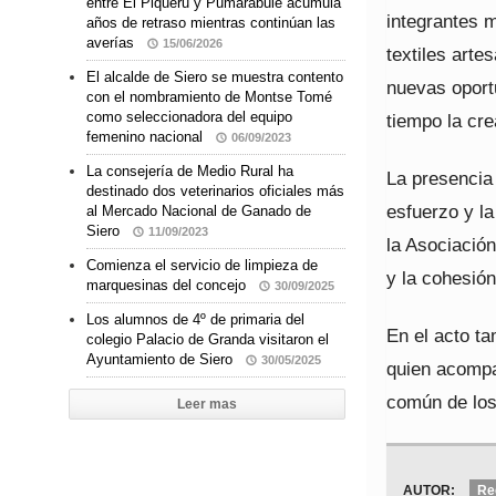
entre El Piqueru y Pumarabule acumula
integrantes m
años de retraso mientras continúan las
averías
15/06/2026
textiles arte
El alcalde de Siero se muestra contento
nuevas oport
con el nombramiento de Montse Tomé
como seleccionadora del equipo
tiempo la cre
femenino nacional
06/09/2023
La consejería de Medio Rural ha
La presencia 
destinado dos veterinarios oficiales más
esfuerzo y la
al Mercado Nacional de Ganado de
Siero
11/09/2023
la Asociación
Comienza el servicio de limpieza de
y la cohesión
marquesinas del concejo
30/09/2025
Los alumnos de 4º de primaria del
En el acto t
colegio Palacio de Granda visitaron el
Ayuntamiento de Siero
30/05/2025
quien acompañ
común de los
Leer mas
AUTOR:
Re