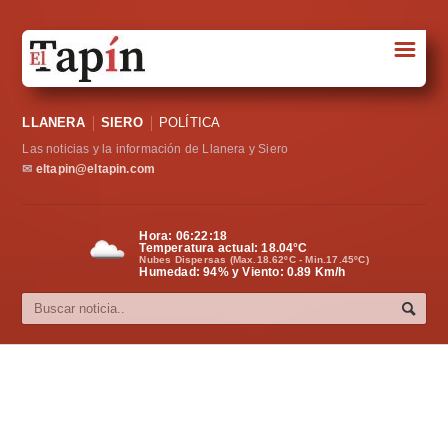
☰
Portada
LLANERA
SIERO
POLÍTICA
Sociedad
Las noticias y la información de Llanera y Siero
Política
✉
eltapin@eltapin.com
Deportes
Hora:
06:22:19
Temperatura actual:
18.04
°C
Varios
Nubes Dispersas (Max.18.62ºC - Min.17.45ºC)
Humedad: 94% y Viento: 0.89 Km/h
Cultura
Asturias
Videos
Carta al director