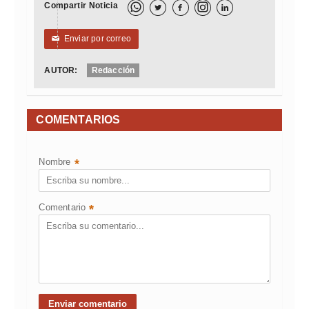
Compartir Noticia



Enviar por correo
✉
AUTOR:
Redacción
COMENTARIOS
Nombre
*
Comentario
*