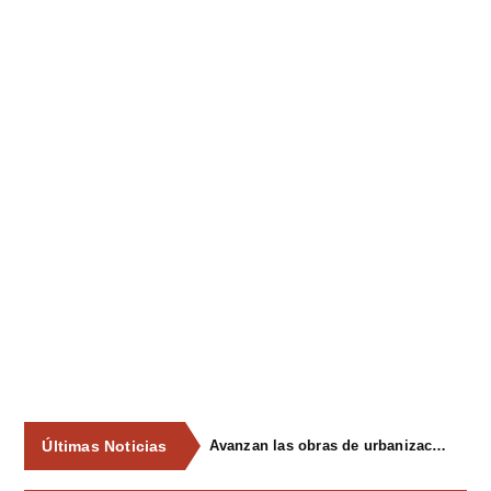
Últimas Noticias
Avanzan las obras de urbanización del parque de La Reconquista, en los terrenos del antiguo matadero de Pola de Siero