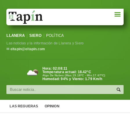
☰
Portada
LLANERA
SIERO
POLÍTICA
Sociedad
Las noticias y la información de Llanera y Siero
Política
✉
eltapin@eltapin.com
Deportes
Hora:
02:08:12
Temperatura actual:
18.42
°C
Varios
Algo De Nubes (Max.19.18ºC - Min.17.67ºC)
Humedad: 94% y Viento: 1.79 Km/h
Cultura
Asturias
LAS REGUERAS
OPINION
Videos
Carta al director