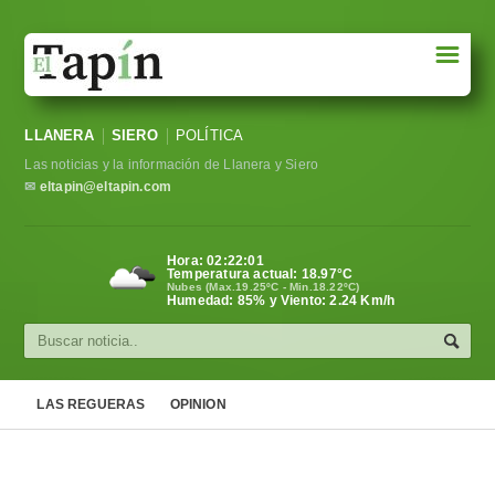
☰
Portada
LLANERA
SIERO
POLÍTICA
Sociedad
Las noticias y la información de Llanera y Siero
Política
✉
eltapin@eltapin.com
Deportes
Hora:
02:22:02
Temperatura actual:
18.97
°C
Varios
Nubes (Max.19.25ºC - Min.18.22ºC)
Humedad: 85% y Viento: 2.24 Km/h
Cultura
Asturias
LAS REGUERAS
OPINION
Videos
Carta al director